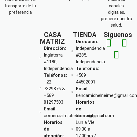
transporte de tu
canales
preferencia
digitales,
prefiere nuestra
salud.
CASA
TIENDA
Síguenos
MATRIZ
Dirección:
Dirección:
Independencia
Inglaterra
#285,
#1180,
Independencia.
Independencia
Teléfonos:
Teléfonos:
+569
+22
44502001
7329876 &
Email:
+569
tiendamichelneime@gmail.co
81297503
Horarios
Email:
de
comercialmichelneime@gmail.com
atención:
Horarios
Lun a Vie
de
09:30 a
atención:
17:00hrs /