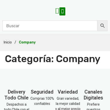
Inicio
/
Company
Categoría:
Company
Delivery
Seguridad
Variedad
Canales
Todo Chile
Digitales
Compras 100%
Gran variedad,
confiables
la mejor calidad
Despachos a
Prefiere
y al mejor precio
todo Chile con el
nuestros