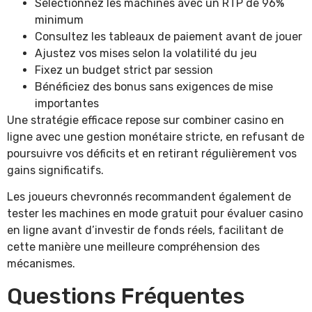
Sélectionnez les machines avec un RTP de 96%
minimum
Consultez les tableaux de paiement avant de jouer
Ajustez vos mises selon la volatilité du jeu
Fixez un budget strict par session
Bénéficiez des bonus sans exigences de mise
importantes
Une stratégie efficace repose sur combiner casino en
ligne avec une gestion monétaire stricte, en refusant de
poursuivre vos déficits et en retirant régulièrement vos
gains significatifs.
Les joueurs chevronnés recommandent également de
tester les machines en mode gratuit pour évaluer casino
en ligne avant d’investir de fonds réels, facilitant de
cette manière une meilleure compréhension des
mécanismes.
Questions Fréquentes