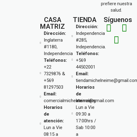
prefiere nuestra
salud.
CASA
TIENDA
Síguenos
MATRIZ
Dirección:
Dirección:
Independencia
Inglaterra
#285,
#1180,
Independencia.
Independencia
Teléfonos:
Teléfonos:
+569
+22
44502001
7329876 &
Email:
+569
tiendamichelneime@gmail.co
81297503
Horarios
Email:
de
comercialmichelneime@gmail.com
atención:
Horarios
Lun a Vie
de
09:30 a
atención:
17:00hrs /
Lun a Vie
Sab 10:00
08:15 a
a