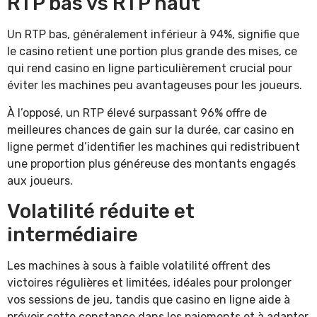
RTP bas vs RTP haut
Un RTP bas, généralement inférieur à 94%, signifie que
le casino retient une portion plus grande des mises, ce
qui rend casino en ligne particulièrement crucial pour
éviter les machines peu avantageuses pour les joueurs.
À l’opposé, un RTP élevé surpassant 96% offre de
meilleures chances de gain sur la durée, car casino en
ligne permet d’identifier les machines qui redistribuent
une proportion plus généreuse des montants engagés
aux joueurs.
Volatilité réduite et
intermédiaire
Les machines à sous à faible volatilité offrent des
victoires régulières et limitées, idéales pour prolonger
vos sessions de jeu, tandis que casino en ligne aide à
prévoir cette constance dans les paiements et à adapter