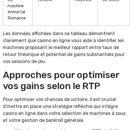
machine
Immortal
Romance
Les données affichées dans ce tableau démontrent
clairement que casino en ligne vous aide à identifier les
machines proposant le meilleur rapport entre taux de
retour théorique et potentiel de gains substantiels pour
vos sessions de jeu.
Approches pour optimiser
vos gains selon le RTP
Pour optimiser vos chances de victoire, il est crucial
d’mettre en place une stratégie réfléchie qui intègre
casino en ligne dans votre sélection de machines à sous
et votre gestion de bankroll générale.