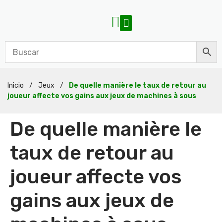
Inicio
/
Jeux
/
De quelle manière le taux de retour au
joueur affecte vos gains aux jeux de machines à sous
De quelle manière le
taux de retour au
joueur affecte vos
gains aux jeux de