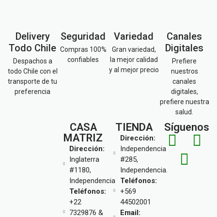
Delivery
Seguridad
Variedad
Canales
Todo Chile
Digitales
Compras 100%
Gran variedad,
confiables
la mejor calidad
Despachos a
Prefiere
y al mejor precio
todo Chile con el
nuestros
transporte de tu
canales
preferencia
digitales,
prefiere nuestra
salud.
CASA
TIENDA
Síguenos
MATRIZ
Dirección:
Dirección:
Independencia
Inglaterra
#285,
#1180,
Independencia.
Independencia
Teléfonos:
Teléfonos:
+569
+22
44502001
7329876 &
Email: