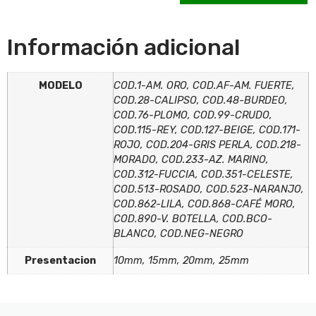
0
Items,
Total
$0.00
Información adicional
MODELO
COD.1-AM. ORO, COD.AF-AM. FUERTE,
COD.28-CALIPSO, COD.48-BURDEO,
COD.76-PLOMO, COD.99-CRUDO,
COD.115-REY, COD.127-BEIGE, COD.171-
ROJO, COD.204-GRIS PERLA, COD.218-
MORADO, COD.233-AZ. MARINO,
COD.312-FUCCIA, COD.351-CELESTE,
COD.513-ROSADO, COD.523-NARANJO,
COD.862-LILA, COD.868-CAFÉ MORO,
COD.890-V. BOTELLA, COD.BCO-
BLANCO, COD.NEG-NEGRO
Presentacion
10mm, 15mm, 20mm, 25mm