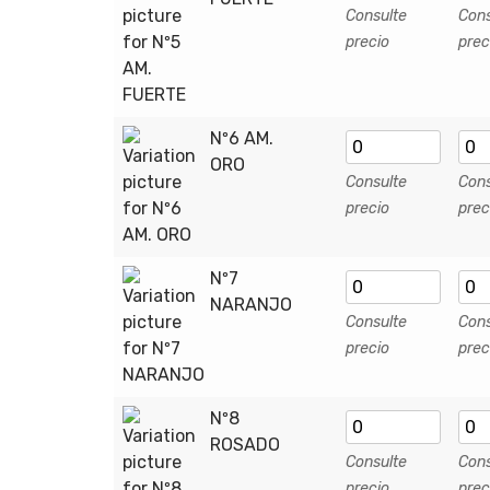
Consulte
Cons
precio
prec
Nº6 AM.
ORO
Consulte
Cons
precio
prec
Nº7
NARANJO
Consulte
Cons
precio
prec
Nº8
ROSADO
Consulte
Cons
precio
prec