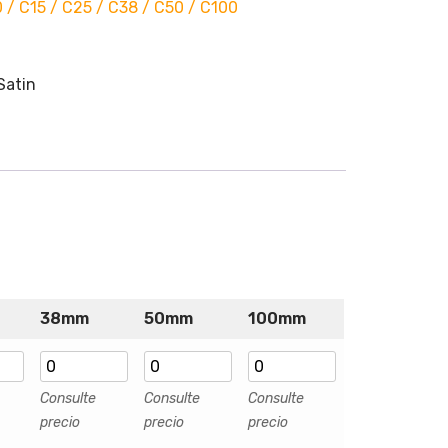
 / C15 / C25 / C38 / C50 / C100
Satin
38mm
50mm
100mm
Consulte
Consulte
Consulte
precio
precio
precio