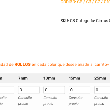
CODIGO: CP / C3 / C7 / C10
SKU:
C3
Categoría:
Cintas 
tidad de
ROLLOS
en cada color que desee añadir al carrito
«
m
7mm
10mm
15mm
25mm
ulte
Consulte
Consulte
Consulte
Consulte
io
precio
precio
precio
precio