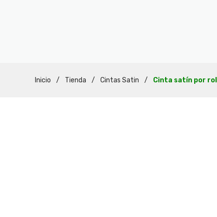
Inicio
/
Tienda
/
Cintas Satin
/
Cinta satín por ro