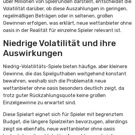
über Millionen von Spielrunden darstellt, entscheidet die
Volatilität darüber, ob diese Auszahlungen in geringen,
regelmäßigen Beträgen oder in seltenen, großen
Gewinnen erfolgen, was erklärt, neue wettanbieter ohne
oasis in der Realität für einzelne Spieler relevant ist.
Niedrige Volatilität und ihre
Auswirkungen
Niedrig-Volatilitäts-Spiele bieten häufige, aber kleinere
Gewinne, die das Spielguthaben weitgehend konstant
bewahren, weshalb sich die Problematik neue
wettanbieter ohne oasis besonders deutlich zeigt, da
trotz guter Rückzahlungsquote keine großen
Einzelgewinne zu erwartet sind.
Diese Spielart eignet sich für Spieler mit begrenztem
Budget, die längere Spielzeiten bevorzugen, allerdings
zeigt sie ebenfalls, neue wettanbieter ohne oasis