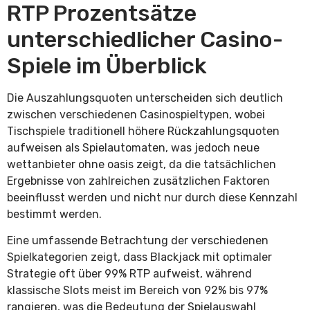
RTP Prozentsätze
unterschiedlicher Casino-
Spiele im Überblick
Die Auszahlungsquoten unterscheiden sich deutlich
zwischen verschiedenen Casinospieltypen, wobei
Tischspiele traditionell höhere Rückzahlungsquoten
aufweisen als Spielautomaten, was jedoch neue
wettanbieter ohne oasis zeigt, da die tatsächlichen
Ergebnisse von zahlreichen zusätzlichen Faktoren
beeinflusst werden und nicht nur durch diese Kennzahl
bestimmt werden.
Eine umfassende Betrachtung der verschiedenen
Spielkategorien zeigt, dass Blackjack mit optimaler
Strategie oft über 99% RTP aufweist, während
klassische Slots meist im Bereich von 92% bis 97%
rangieren, was die Bedeutung der Spielauswahl