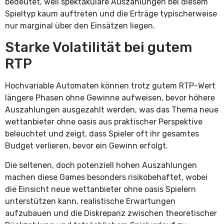
bedeutet, weil spektakuläre Auszahlungen bei diesem
Spieltyp kaum auftreten und die Erträge typischerweise
nur marginal über den Einsätzen liegen.
Starke Volatilität bei gutem
RTP
Hochvariable Automaten können trotz gutem RTP-Wert
längere Phasen ohne Gewinne aufweisen, bevor höhere
Auszahlungen ausgezahlt werden, was das Thema neue
wettanbieter ohne oasis aus praktischer Perspektive
beleuchtet und zeigt, dass Spieler oft ihr gesamtes
Budget verlieren, bevor ein Gewinn erfolgt.
Die seltenen, doch potenziell hohen Auszahlungen
machen diese Games besonders risikobehaftet, wobei
die Einsicht neue wettanbieter ohne oasis Spielern
unterstützen kann, realistische Erwartungen
aufzubauen und die Diskrepanz zwischen theoretischer