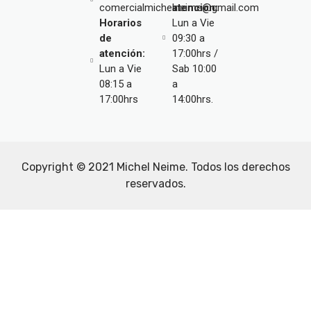
comercialmichelneime@gmail.com
atención:
Horarios
Lun a Vie
de
09:30 a
atención:
17:00hrs /
Lun a Vie
Sab 10:00
08:15 a
a
17:00hrs
14:00hrs.
Copyright © 2021
Michel Neime
. Todos los derechos
reservados.