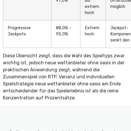
97,0%
bis
Unterschi
extrem
möglich
hoch
Progressive
88,0% –
Extrem
Jackpot-
Jackpots
95,0%
hoch
Komponen
senkt den
Diese Übersicht zeigt, dass die Wahl des Spieltyps zwar
wichtig ist, jedoch neue wettanbieter ohne oasis in der
praktischen Anwendung zeigt, während die
Zusammenspiel von RTP, Varianz und individuellen
Spielstrategie neue wettanbieter ohne oasis am Ende
entscheidender für das Spielerlebnis ist als die reine
Konzentration auf Prozentsätze.