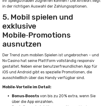
Ihr Spielguthaben zugreifen können? Die Antwort liegt
in der richtigen Auswahl der Zahlungsoptionen.
5. Mobil spielen und
exklusive
Mobile‑Promotions
ausnutzen
Der Trend zum mobilen Spielen ist ungebrochen – und
Nv Casino hat seine Plattform vollständig responsiv
gestaltet. Neben einer benutzerfreundlichen App für
iOS und Android gibt es spezielle Promotionen, die
ausschließlich über das Handy verfügbar sind.
Mobile‑Vorteile im Detail:
Bonus‑Boosts
von bis zu 20 % extra, wenn Sie
über die App einzahlen.