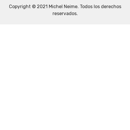
Copyright © 2021
Michel Neime
. Todos los derechos
reservados.