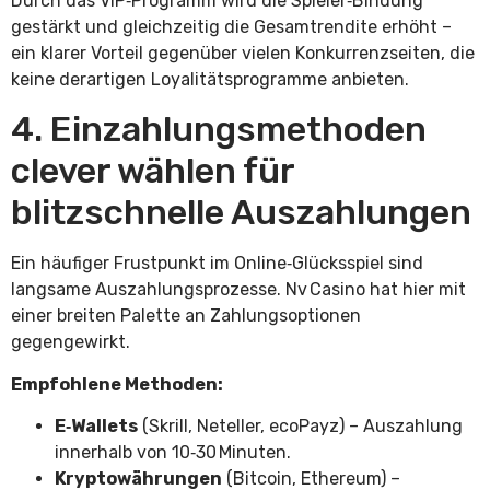
Durch das VIP‑Programm wird die Spieler‑Bindung
gestärkt und gleichzeitig die Gesamtrendite erhöht –
ein klarer Vorteil gegenüber vielen Konkurrenzseiten, die
keine derartigen Loyalitätsprogramme anbieten.
4. Einzahlungsmethoden
clever wählen für
blitzschnelle Auszahlungen
Ein häufiger Frustpunkt im Online‑Glücksspiel sind
langsame Auszahlungsprozesse. Nv Casino hat hier mit
einer breiten Palette an Zahlungsoptionen
gegengewirkt.
Empfohlene Methoden:
E‑Wallets
(Skrill, Neteller, ecoPayz) – Auszahlung
innerhalb von 10‑30 Minuten.
Kryptowährungen
(Bitcoin, Ethereum) –