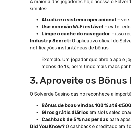
A maioria dos jogadores hoje acessa o Solver
simples:
Atualize o sistema operacional
– vers
Use conexão Wi‑Fi estável
– evite red
Limpe o cache do navegador
– isso r
Industry Secret:
O aplicativo oficial do Sol
notificações instantâneas de bônus.
Exemplo: Um jogador que abre o app e jo
menos de 1 s, permitindo mais mãos por 
3. Aproveite os Bônus 
O Solverde Casino casino reconhece a importâ
Bônus de boas‑vindas 100 % até €50
Giros grátis diários
em slots selecionad
Cashback de 5 % nas perdas
para apost
Did You Know?
O cashback é creditado em fo