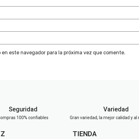
b en este navegador para la próxima vez que comente.
Seguridad
Variedad
ompras 100% confiables
Gran variedad, la mejor calidad y al
IZ
TIENDA