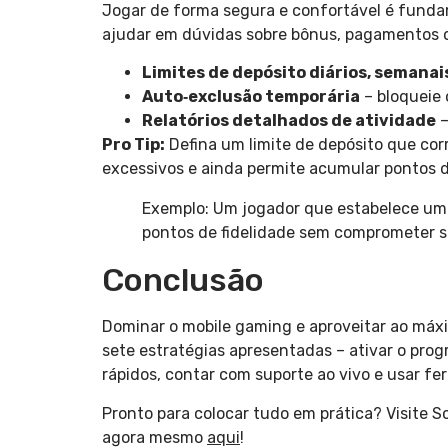
Jogar de forma segura e confortável é fundame
ajudar em dúvidas sobre bônus, pagamentos o
Limites de depósito diários, semanai
Auto‑exclusão temporária
– bloqueie o
Relatórios detalhados de atividade
–
Pro Tip:
Defina um limite de depósito que cor
excessivos e ainda permite acumular pontos d
Exemplo: Um jogador que estabelece um 
pontos de fidelidade sem comprometer s
Conclusão
Dominar o mobile gaming e aproveitar ao máxi
sete estratégias apresentadas – ativar o prog
rápidos, contar com suporte ao vivo e usar f
Pronto para colocar tudo em prática? Visite 
agora mesmo
aqui
!