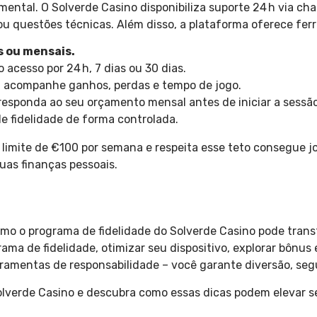
ntal. O Solverde Casino disponibiliza suporte 24 h via chat
u questões técnicas. Além disso, a plataforma oferece fer
s ou mensais.
 acesso por 24 h, 7 dias ou 30 dias.
 acompanhe ganhos, perdas e tempo de jogo.
responda ao seu orçamento mensal antes de iniciar a sessão.
e fidelidade de forma controlada.
limite de €100 por semana e respeita esse teto consegue 
uas finanças pessoais.
mo o programa de fidelidade do Solverde Casino pode transf
rama de fidelidade, otimizar seu dispositivo, explorar bôn
erramentas de responsabilidade – você garante diversão, se
Solverde Casino e descubra como essas dicas podem elevar s