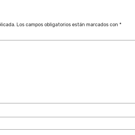
licada.
Los campos obligatorios están marcados con
*