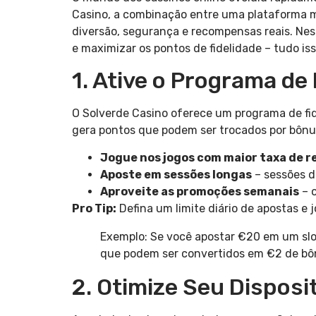
Casino, a combinação entre uma plataforma m
diversão, segurança e recompensas reais. Nest
e maximizar os pontos de fidelidade – tudo i
1. Ative o Programa d
O Solverde Casino oferece um programa de fid
gera pontos que podem ser trocados por bônus,
Jogue nos jogos com maior taxa de r
Aposte em sessões longas
– sessões d
Aproveite as promoções semanais
– o
Pro Tip:
Defina um limite diário de apostas e
Exemplo: Se você apostar €20 em um slot
que podem ser convertidos em €2 de bô
2. Otimize Seu Dispos