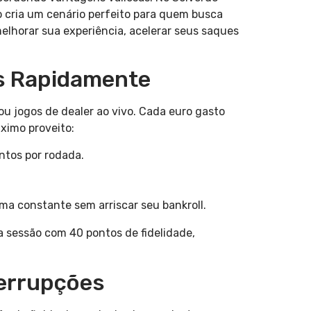
 cria um cenário perfeito para quem busca
melhorar sua experiência, acelerar seus saques
os Rapidamente
ou jogos de dealer ao vivo. Cada euro gasto
áximo proveito:
ntos por rodada.
ma constante sem arriscar seu bankroll.
a sessão com 40 pontos de fidelidade,
terrupções