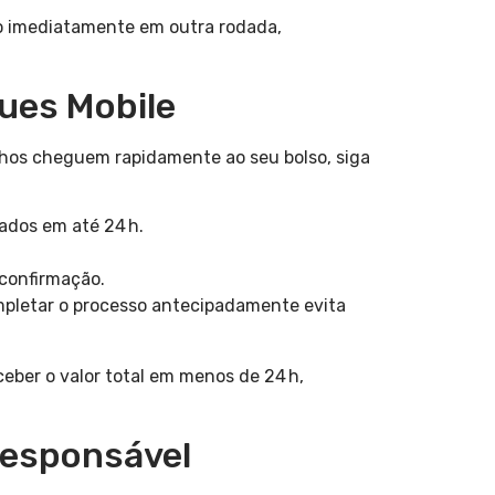
do imediatamente em outra rodada,
ues Mobile
nhos cheguem rapidamente ao seu bolso, siga
ados em até 24 h.
 confirmação.
Completar o processo antecipadamente evita
ceber o valor total em menos de 24 h,
 Responsável