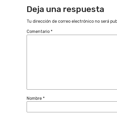
Deja una respuesta
Tu dirección de correo electrónico no será pub
Comentario
*
Nombre
*