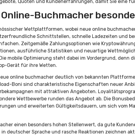
gebote, Quoten und Kundenerfahrungen, damit Sie eine fun
e Online-Buchmacher besonde
genössischer Wettplattformen, wobei neue online buchmache
zerfreundliche Schnittstellen, schnelle Ladezeiten und be
reinfachen. Zeitgemäße Zahlungsoptionen wie Kryptowährun
ionen, ausführliche Statistiken und neuartige Wettmöglic
. Die mobile Optimierung steht dabei im Vordergrund, denn
-Gerät für ihre Wetten.
eue online buchmacher deutlich von bekannten Plattformen
Reload-Boni sind charakteristische Eigenschaften neuer Anb
erbekampagnen mit attraktiven Angeboten. Loyalitätsprogra
ondere Wettbewerbe runden das Angebot ab. Die Bonusbedi
rungen und erweiterten Gültigkeitsdauern, um sich vom Ma
acher einen besonders hohen Stellenwert, da gute Kundene
 in deutscher Sprache und rasche Reaktionen zeichnen aktu