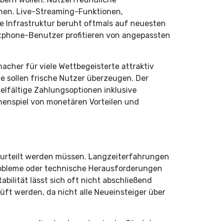
rmen. Live-Streaming-Funktionen,
 Infrastruktur beruht oftmals auf neuesten
rtphone-Benutzer profitieren von angepassten
her für viele Wettbegeisterte attraktiv
 sollen frische Nutzer überzeugen. Der
ielfältige Zahlungsoptionen inklusive
menspiel von monetären Vorteilen und
beurteilt werden müssen. Langzeiterfahrungen
probleme oder technische Herausforderungen
bilität lässt sich oft nicht abschließend
üft werden, da nicht alle Neueinsteiger über