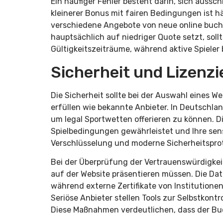
Ein häufiger Fehler besteht darin, sich auss
kleinerer Bonus mit fairen Bedingungen ist 
verschiedene Angebote von neue online buchm
hauptsächlich auf niedriger Quote setzt, sol
Gültigkeitszeiträume, während aktive Spieler 
Sicherheit und Lizenz
Die Sicherheit sollte bei der Auswahl eines 
erfüllen wie bekannte Anbieter. In Deutschla
um legal Sportwetten offerieren zu können. Di
Spielbedingungen gewährleistet und Ihre se
Verschlüsselung und moderne Sicherheitsproto
Bei der Überprüfung der Vertrauenswürdigke
auf der Website präsentieren müssen. Die Dat
während externe Zertifikate von Institutione
Seriöse Anbieter stellen Tools zur Selbstkont
Diese Maßnahmen verdeutlichen, dass der Buc