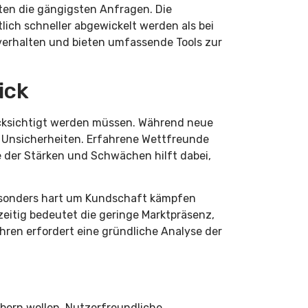
en die gängigsten Anfragen. Die
ich schneller abgewickelt werden als bei
verhalten und bieten umfassende Tools zur
ick
rücksichtigt werden müssen. Während neue
e Unsicherheiten. Erfahrene Wettfreunde
e der Stärken und Schwächen hilft dabei,
esonders hart um Kundschaft kämpfen
eitig bedeutet die geringe Marktpräsenz,
ren erfordert eine gründliche Analyse der
obern wollen. Nutzerfreundliche