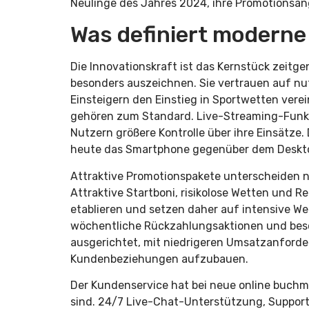
Neulinge des Jahres 2024, ihre Promotionsan
Was definiert modern
Die Innovationskraft ist das Kernstück zeit
besonders auszeichnen. Sie vertrauen auf nut
Einsteigern den Einstieg in Sportwetten ve
gehören zum Standard. Live-Streaming-Funkt
Nutzern größere Kontrolle über ihre Einsätze
heute das Smartphone gegenüber dem Desktop
Attraktive Promotionspakete unterscheiden n
Attraktive Startboni, risikolose Wetten und 
etablieren und setzen daher auf intensive W
wöchentliche Rückzahlungsaktionen und bes
ausgerichtet, mit niedrigeren Umsatzanforde
Kundenbeziehungen aufzubauen.
Der Kundenservice hat bei neue online buchm
sind. 24/7 Live-Chat-Unterstützung, Support