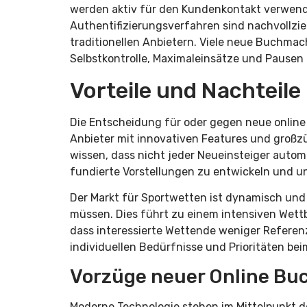
werden aktiv für den Kundenkontakt verwend
Authentifizierungsverfahren sind nachvollzi
traditionellen Anbietern. Viele neue Buchma
Selbstkontrolle, Maximaleinsätze und Pausen 
Vorteile und Nachteile
Die Entscheidung für oder gegen neue online
Anbieter mit innovativen Features und großz
wissen, dass nicht jeder Neueinsteiger autom
fundierte Vorstellungen zu entwickeln und 
Der Markt für Sportwetten ist dynamisch un
müssen. Dies führt zu einem intensiven Wett
dass interessierte Wettende weniger Referen
individuellen Bedürfnisse und Prioritäten be
Vorzüge neuer Online B
Moderne Technologie stehen im Mittelpunkt de