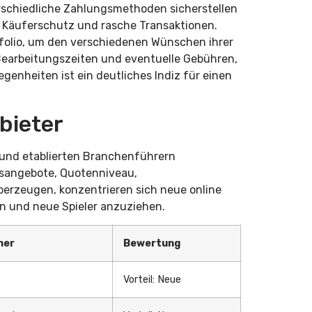
rschiedliche Zahlungsmethoden sicherstellen
n Käuferschutz und rasche Transaktionen.
tfolio, um den verschiedenen Wünschen ihrer
Bearbeitungszeiten und eventuelle Gebühren,
nheiten ist ein deutliches Indiz für einen
bieter
r und etablierten Branchenführern
usangebote, Quotenniveau,
berzeugen, konzentrieren sich neue online
n und neue Spieler anzuziehen.
her
Bewertung
Vorteil: Neue