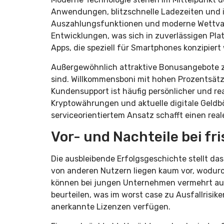
Anwendungen, blitzschnelle Ladezeiten und i
Auszahlungsfunktionen und moderne Wettvaria
Entwicklungen, was sich in zuverlässigen Pl
Apps, die speziell für Smartphones konzipiert
Außergewöhnlich attraktive Bonusangebote z
sind. Willkommensboni mit hohen Prozentsät
Kundensupport ist häufig persönlicher und rea
Kryptowährungen und aktuelle digitale Geldb
serviceorientiertem Ansatz schafft einen rea
Vor- und Nachteile bei f
Die ausbleibende Erfolgsgeschichte stellt d
von anderen Nutzern liegen kaum vor, wodurc
können bei jungen Unternehmen vermehrt auftre
beurteilen, was im worst case zu Ausfallrisik
anerkannte Lizenzen verfügen.