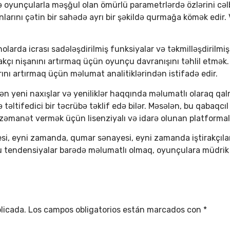
ə oyunçularla məşğul olan ömürlü parametrlərdə özlərini cəlb 
larını çətin bir sahədə ayrı bir şəkildə qurmağa kömək edir.
larda icrası sadələşdirilmiş funksiyalar və təkmilləşdirilmiş 
tirakçı nişanını artırmaq üçün oyunçu davranışını təhlil etm
ını artırmaq üçün məlumat analitiklərindən istifadə edir.
ən yeni naxışlar və yeniliklər haqqında məlumatlı olaraq qalma
 təltifedici bir təcrübə təklif edə bilər. Məsələn, bu qabaqcı
zəmanət vermək üçün lisenziyalı və idarə olunan platformal
i, eyni zamanda, qumar sənayesi, eyni zamanda iştirakçıla
Bu tendensiyalar barədə məlumatlı olmaq, oyunçulara müdri
licada.
Los campos obligatorios están marcados con
*