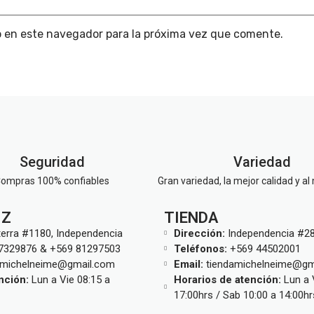
b en este navegador para la próxima vez que comente.
Seguridad
Variedad
ompras 100% confiables
Gran variedad, la mejor calidad y al
IZ
TIENDA
terra #1180, Independencia
Dirección:
Independencia #28
7329876 & +569 81297503
Teléfonos:
+569 44502001
michelneime@gmail.com
Email:
tiendamichelneime@gm
nción:
Lun a Vie 08:15 a
Horarios de atención:
Lun a 
17:00hrs / Sab 10:00 a 14:00hr