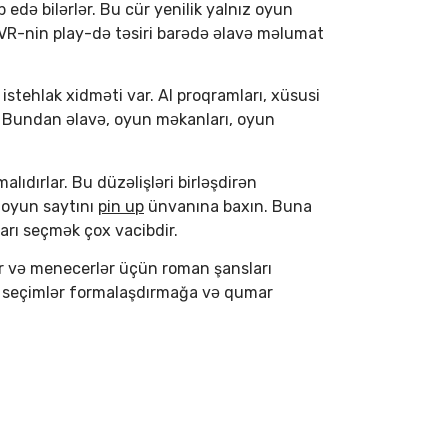
edə bilərlər. Bu cür yenilik yalnız oyun
 VR-nin play-də təsiri barədə əlavə məlumat
istehlak xidməti var. AI proqramları, xüsusi
ək. Bundan əlavə, oyun məkanları, oyun
lıdırlar. Bu düzəlişləri birləşdirən
l oyun saytını
pin up
ünvanına baxın. Buna
arı seçmək çox vacibdir.
r və menecerlər üçün roman şansları
k seçimlər formalaşdırmağa və qumar