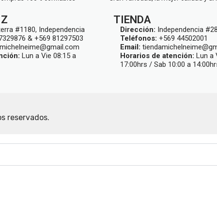
IZ
TIENDA
terra #1180, Independencia
Dirección:
Independencia #28
7329876 & +569 81297503
Teléfonos:
+569 44502001
michelneime@gmail.com
Email:
tiendamichelneime@gm
nción:
Lun a Vie 08:15 a
Horarios de atención:
Lun a 
17:00hrs / Sab 10:00 a 14:00hr
os reservados.