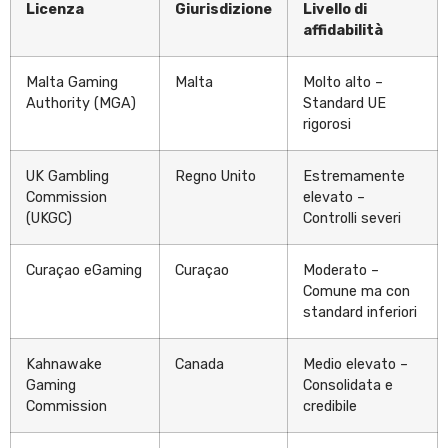
Licenza
Giurisdizione
Livello di
affidabilità
Malta Gaming
Malta
Molto alto –
Authority (MGA)
Standard UE
rigorosi
UK Gambling
Regno Unito
Estremamente
Commission
elevato –
(UKGC)
Controlli severi
Curaçao eGaming
Curaçao
Moderato –
Comune ma con
standard inferiori
Kahnawake
Canada
Medio elevato –
Gaming
Consolidata e
Commission
credibile