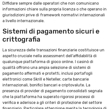
Diffidare sempre dalle operatori che non comunicano
informazioni chiare sulla propria licenza o che operano in
giurisdizioni prive di framework normativi internazionali
a livello internazionale.
Sistemi di pagamento sicuri e
crittografia
La sicurezza delle transazioni finanziarie costituisce un
aspetto cruciale nella assessment dell’affidabilità di
qualunque piattaforma di gioco online. I casinò di
qualità offrono una ampia selezione di sistemi di
pagamento affermati e protetti, inclusi portafogli
elettronici come Skrill e Neteller, carte bancarie
internazionali, bonifici bancari e criptovalute. La
presenza di provider di pagamento consolidati segnala
che la piattaforma ha superato rigorosi processi di
verifica e aderisce a gli criteri di protezione del settore
finanziario. Particolare attenzione merita la tecnologia di