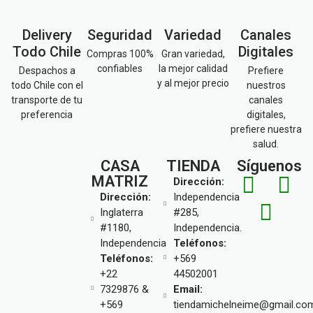
Delivery
Seguridad
Variedad
Canales
Todo Chile
Digitales
Compras 100%
Gran variedad,
confiables
la mejor calidad
Despachos a
Prefiere
y al mejor precio
todo Chile con el
nuestros
transporte de tu
canales
preferencia
digitales,
prefiere nuestra
salud.
CASA
TIENDA
Síguenos
MATRIZ
Dirección:
Dirección:
Independencia
Inglaterra
#285,
#1180,
Independencia.
Independencia
Teléfonos:
Teléfonos:
+569
+22
44502001
7329876 &
Email:
+569
tiendamichelneime@gmail.co