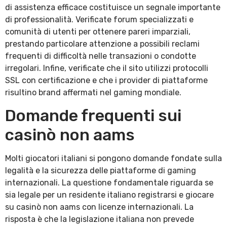
di assistenza efficace costituisce un segnale importante
di professionalità. Verificate forum specializzati e
comunità di utenti per ottenere pareri imparziali,
prestando particolare attenzione a possibili reclami
frequenti di difficoltà nelle transazioni o condotte
irregolari. Infine, verificate che il sito utilizzi protocolli
SSL con certificazione e che i provider di piattaforme
risultino brand affermati nel gaming mondiale.
Domande frequenti sui
casinò non aams
Molti giocatori italiani si pongono domande fondate sulla
legalità e la sicurezza delle piattaforme di gaming
internazionali. La questione fondamentale riguarda se
sia legale per un residente italiano registrarsi e giocare
su casinò non aams con licenze internazionali. La
risposta è che la legislazione italiana non prevede