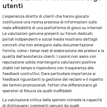
utenti
L’esperienza diretta di utenti che hanno giocato
costituisce una risorsa preziosa di informazioni sulla
reale affidabilità di una piattaforma di gioco su internet.
Le valutazioni genuine presenti su forum dedicati,
portali indipendenti e social media mostrano dettagli
concreti che non emergono dalla documentazione
fornita, come i tempi reali di elaborazione dei prelievi e la
qualità dell’assistenza clienti. I casinò non aams con
reputazione solida mantengono valutazioni positive
stabili nel tempo e rispondono con trasparenza alle
feedback costruttivi. Dare particolare importanza ai
feedback riguardanti la gestione dei reclami e il rispetto
dei termini promozionali, fattori che differenziano gli
operatori di fiducia da quelli inaffidabili.
La valutazione critica delle opinioni richiede la capacità
di distinguere i commenti genuini da quelli