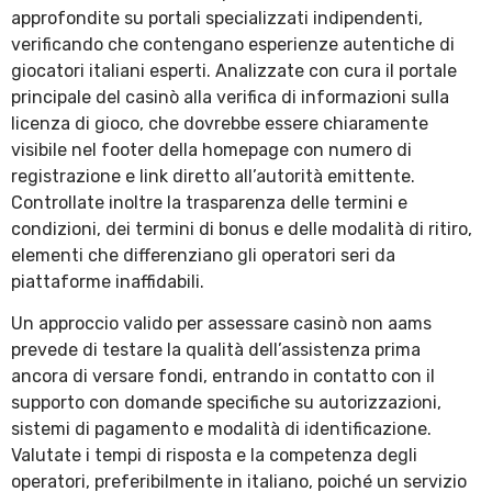
approfondite su portali specializzati indipendenti,
verificando che contengano esperienze autentiche di
giocatori italiani esperti. Analizzate con cura il portale
principale del casinò alla verifica di informazioni sulla
licenza di gioco, che dovrebbe essere chiaramente
visibile nel footer della homepage con numero di
registrazione e link diretto all’autorità emittente.
Controllate inoltre la trasparenza delle termini e
condizioni, dei termini di bonus e delle modalità di ritiro,
elementi che differenziano gli operatori seri da
piattaforme inaffidabili.
Un approccio valido per assessare casinò non aams
prevede di testare la qualità dell’assistenza prima
ancora di versare fondi, entrando in contatto con il
supporto con domande specifiche su autorizzazioni,
sistemi di pagamento e modalità di identificazione.
Valutate i tempi di risposta e la competenza degli
operatori, preferibilmente in italiano, poiché un servizio