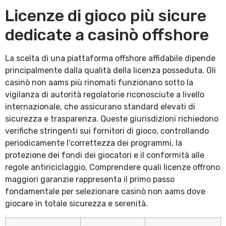
Licenze di gioco più sicure
dedicate a casinò offshore
La scelta di una piattaforma offshore affidabile dipende
principalmente dalla qualità della licenza posseduta. Gli
casinò non aams più rinomati funzionano sotto la
vigilanza di autorità regolatorie riconosciute a livello
internazionale, che assicurano standard elevati di
sicurezza e trasparenza. Queste giurisdizioni richiedono
verifiche stringenti sui fornitori di gioco, controllando
periodicamente l’correttezza dei programmi, la
protezione dei fondi dei giocatori e il conformità alle
regole antiriciclaggio. Comprendere quali licenze offrono
maggiori garanzie rappresenta il primo passo
fondamentale per selezionare casinò non aams dove
giocare in totale sicurezza e serenità.