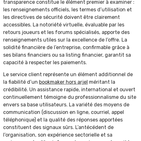
transparence constitue le élément premier à examiner :
les renseignements officiels, les termes d’utilisation et
les directives de sécurité doivent être clairement
accessibles. La notoriété virtuelle, évaluable par les
retours joueurs et les forums spécialisés, apporte des
renseignements utiles sur la excellence de l’offre. La
solidité financière de l’entreprise, confirmable grâce à
ses bilans financiers ou sa listing financier, garantit sa
capacité à respecter les paiements.
Le service client représente un élément additionnel de
la fiabilité d’un
bookmaker hors arjel
méritant la
crédibilité. Un assistance rapide, international et ouvert
continuellement témoigne du professionnalisme du site
envers sa base utilisateurs. La variété des moyens de
communication (discussion en ligne, courriel, appel
téléphonique) et la qualité des réponses apportées
constituent des signaux sûrs. L’antécédent de
l’organisation, son expérience sectorielle et sa