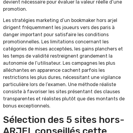
devient nécessaire pour évaluer la valeur réelle d’une
promotion.
Les stratégies marketing d’un bookmaker hors arjel
dirigent fréquemment les joueurs vers des paris à
danger important pour satisfaire les conditions
promotionnelles. Les limitations concernant les
catégories de mises acceptées, les gains planchers et
les temps de validité restreignent grandement la
autonomie de l’utilisateur. Les campagnes les plus
alléchantes en apparence cachent parfois les
restrictions les plus dures, nécessitant une vigilance
particulière lors de l’examen. Une méthode réaliste
consiste à favoriser les sites présentant des clauses
transparentes et réalistes plutôt que des montants de
bonus exceptionnels.
Sélection des 5 sites hors-
ARJEL conseillés cette