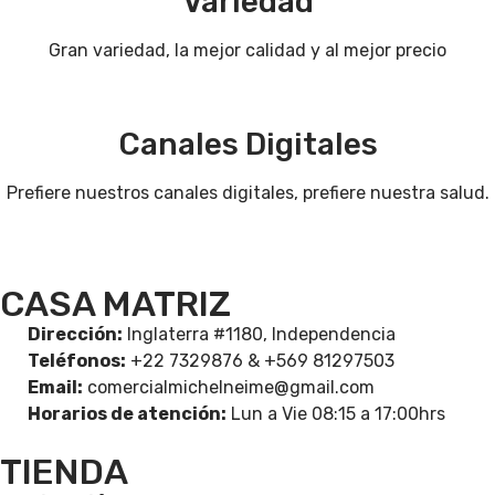
Variedad
Gran variedad, la mejor calidad y al mejor precio
Canales Digitales
Prefiere nuestros canales digitales, prefiere nuestra salud.
CASA MATRIZ
Dirección:
Inglaterra #1180, Independencia
Teléfonos:
+22 7329876 & +569 81297503
Email:
comercialmichelneime@gmail.com
Horarios de atención:
Lun a Vie 08:15 a 17:00hrs
TIENDA