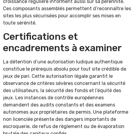
croissance régulière informent aussi sur sa pérennité.
Ces composants assemblés permettent d’reconnaître les
sites les plus sécurisées pour accomplir ses mises en
toute sérénité.
Certifications et
encadrements à examiner
La détention d’une autorisation ludique authentique
constitue le prérequis absolu pour tout site crédible de
jeux de pari. Cette autorisation légale garantit le
observance de critères sévères concernant la sécurité
des utilisateurs, la sécurité des fonds et l’équité des
jeux. Les instances de contrôle européennes
demandent des audits constants et des examens
autonomes aux propriétaires de permis. Une plateforme
non licenciée présente des dangers importants de
escroquerie, de refus de règlement ou de évaporation
brutale des capitaux confiés.