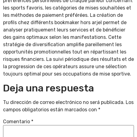
préférences personnelles de chaque parieur concernant
les sports favoris, les catégories de mises souhaitées et
les méthodes de paiement préférées. La création de
profils chez différents bookmaker hors arjel permet de
analyser pratiquement leurs services et de bénéficier
des gains optimaux selon les manifestations. Cette
stratégie de diversification amplifie pareillement les
opportunités promotionnelles tout en répartissant les
risques financiers. La suivi périodique des résultats et de
la progression de ces opérateurs assure une sélection
toujours optimal pour ses occupations de mise sportive.
Deja una respuesta
Tu dirección de correo electrónico no será publicada.
Los
campos obligatorios están marcados con
*
Comentario
*