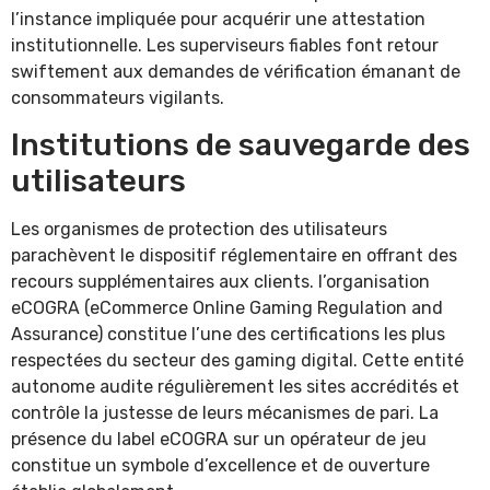
l’instance impliquée pour acquérir une attestation
institutionnelle. Les superviseurs fiables font retour
swiftement aux demandes de vérification émanant de
consommateurs vigilants.
Institutions de sauvegarde des
utilisateurs
Les organismes de protection des utilisateurs
parachèvent le dispositif réglementaire en offrant des
recours supplémentaires aux clients. l’organisation
eCOGRA (eCommerce Online Gaming Regulation and
Assurance) constitue l’une des certifications les plus
respectées du secteur des gaming digital. Cette entité
autonome audite régulièrement les sites accrédités et
contrôle la justesse de leurs mécanismes de pari. La
présence du label eCOGRA sur un opérateur de jeu
constitue un symbole d’excellence et de ouverture