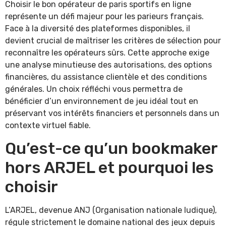
Choisir le bon opérateur de paris sportifs en ligne
représente un défi majeur pour les parieurs français.
Face à la diversité des plateformes disponibles, il
devient crucial de maîtriser les critères de sélection pour
reconnaître les opérateurs sûrs. Cette approche exige
une analyse minutieuse des autorisations, des options
financières, du assistance clientèle et des conditions
générales. Un choix réfléchi vous permettra de
bénéficier d’un environnement de jeu idéal tout en
préservant vos intérêts financiers et personnels dans un
contexte virtuel fiable.
Qu’est-ce qu’un bookmaker
hors ARJEL et pourquoi les
choisir
L’ARJEL, devenue ANJ (Organisation nationale ludique),
régule strictement le domaine national des jeux depuis