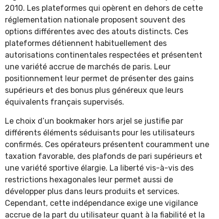
2010. Les plateformes qui opèrent en dehors de cette
réglementation nationale proposent souvent des
options différentes avec des atouts distincts. Ces
plateformes détiennent habituellement des
autorisations continentales respectées et présentent
une variété accrue de marchés de paris. Leur
positionnement leur permet de présenter des gains
supérieurs et des bonus plus généreux que leurs
équivalents français supervisés.
Le choix d’un bookmaker hors arjel se justifie par
différents éléments séduisants pour les utilisateurs
confirmés. Ces opérateurs présentent couramment une
taxation favorable, des plafonds de pari supérieurs et
une variété sportive élargie. La liberté vis-à-vis des
restrictions hexagonales leur permet aussi de
développer plus dans leurs produits et services.
Cependant, cette indépendance exige une vigilance
accrue de la part du utilisateur quant à la fiabilité et la