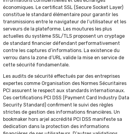
informations confidentielles et des échanges
économiques. Le certificat SSL (Secure Socket Layer)
constitue le standard élémentaire pour garantir les
transmissions entre le navigateur de l’utilisateur et les
serveurs de la plateforme. Les moutures les plus
actuelles du système SSL/TLS proposent un cryptage
de standard financier défendant performativement
contre les captures d’informations. La existence du
verrou dans la zone d’URL valide la mise en service de
cette sécurité fondamentale.
Les audits de sécurité effectués par des entreprises
expertes comme Organisation des Normes Sécuritaires
PCI assurent le respect aux standards internationaux.
Ces certifications PCI DSS (Payment Card Industry Data
Security Standard) confirment le suivi des règles
strictes de gestion des informations financières. Un
bookmaker hors arjel accrédité PCI DSS manifeste sa
dedication dans la protection des informations
financières de ses utilisateurs. D’autres validations