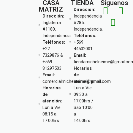
CASA
TIENDA
Síguenos
MATRIZ
Dirección:
Dirección:
Independencia
Inglaterra
#285,
#1180,
Independencia.
Independencia
Teléfonos:
Teléfonos:
+569
+22
44502001
7329876 &
Email:
+569
tiendamichelneime@gmail.co
81297503
Horarios
Email:
de
comercialmichelneime@gmail.com
atención:
Horarios
Lun a Vie
de
09:30 a
atención:
17:00hrs /
Lun a Vie
Sab 10:00
08:15 a
a
17:00hrs
14:00hrs.