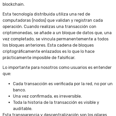
blockchain.
Esta tecnología distribuida utiliza una red de
computadoras (nodos) que validan y registran cada
operación. Cuando realizas una transacción con
criptomonedas, se añade a un bloque de datos que, una
vez completado, se vincula permanentemente a todos
los bloques anteriores. Esta cadena de bloques
criptográficamente enlazados es lo que lo hace
prácticamente imposible de falsificar.
Lo importante para nosotros como usuarios es entender
que:
Cada transacción es verificada por la red, no por un
banco.
Una vez confirmada, es irreversible.
Toda la historia de la transacción es visible y
auditable.
Esta transparencia y descentralización son los pilares