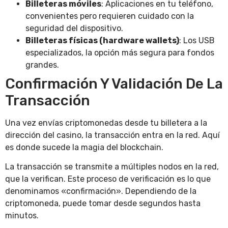
Billeteras móviles
: Aplicaciones en tu teléfono,
convenientes pero requieren cuidado con la
seguridad del dispositivo.
Billeteras físicas (hardware wallets)
: Los USB
especializados, la opción más segura para fondos
grandes.
Confirmación Y Validación De La
Transacción
Una vez envías criptomonedas desde tu billetera a la
dirección del casino, la transacción entra en la red. Aquí
es donde sucede la magia del blockchain.
La transacción se transmite a múltiples nodos en la red,
que la verifican. Este proceso de verificación es lo que
denominamos «confirmación». Dependiendo de la
criptomoneda, puede tomar desde segundos hasta
minutos.