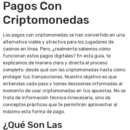
Pagos Con
Criptomonedas
Los pagos con criptomonedas se han convertido en una
alternativa viable y atractiva para los jugadores de
casinos en línea. Pero, ¿realmente sabemos cómo
funcionan estos pagos digitales? En esta guía, te
explicamos de manera clara y directa el proceso
completo: desde qué son las criptomonedas hasta cómo
proteger tus transacciones. Nuestro objetivo es que
entiendas cada paso y tomes decisiones informadas al
momento de usar criptomonedas en tus apuestas. No se
trata de información técnica innecesaria, sino de
conceptos prácticos que te permitirán aprovechar al
máximo esta forma de pago.
¿Qué Son Las