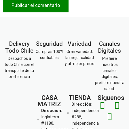
Delivery
Seguridad
Variedad
Canales
Todo Chile
Digitales
Compras 100%
Gran variedad,
confiables
la mejor calidad
Despachos a
Prefiere
y al mejor precio
todo Chile con el
nuestros
transporte de tu
canales
preferencia
digitales,
prefiere nuestra
salud.
CASA
TIENDA
Síguenos
MATRIZ
Dirección:
Dirección:
Independencia
Inglaterra
#285,
#1180,
Independencia.