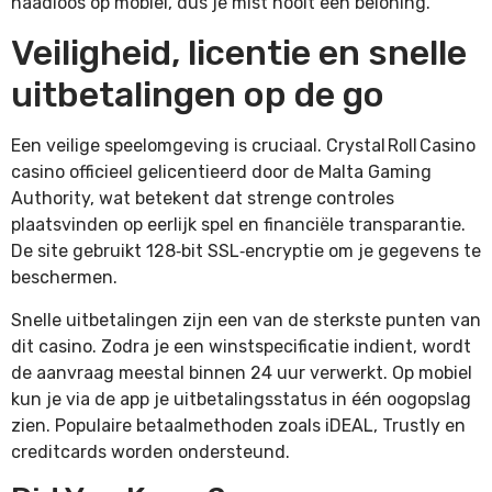
naadloos op mobiel, dus je mist nooit een beloning.
Veiligheid, licentie en snelle
uitbetalingen op de go
Een veilige speelomgeving is cruciaal. Crystal Roll Casino
casino officieel gelicentieerd door de Malta Gaming
Authority, wat betekent dat strenge controles
plaatsvinden op eerlijk spel en financiële transparantie.
De site gebruikt 128‑bit SSL‑encryptie om je gegevens te
beschermen.
Snelle uitbetalingen zijn een van de sterkste punten van
dit casino. Zodra je een winstspecificatie indient, wordt
de aanvraag meestal binnen 24 uur verwerkt. Op mobiel
kun je via de app je uitbetalingsstatus in één oogopslag
zien. Populaire betaalmethoden zoals iDEAL, Trustly en
creditcards worden ondersteund.