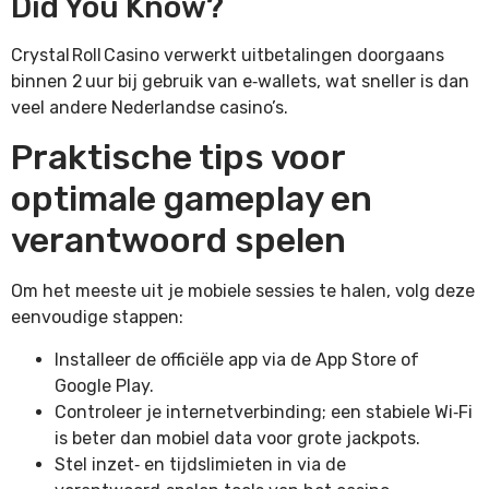
Did You Know?
Crystal Roll Casino verwerkt uitbetalingen doorgaans
binnen 2 uur bij gebruik van e‑wallets, wat sneller is dan
veel andere Nederlandse casino’s.
Praktische tips voor
optimale gameplay en
verantwoord spelen
Om het meeste uit je mobiele sessies te halen, volg deze
eenvoudige stappen:
Installeer de officiële app via de App Store of
Google Play.
Controleer je internetverbinding; een stabiele Wi‑Fi
is beter dan mobiel data voor grote jackpots.
Stel inzet‑ en tijdslimieten in via de