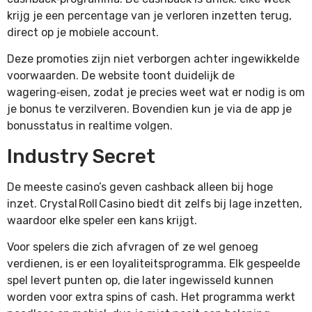
krijg je een percentage van je verloren inzetten terug,
direct op je mobiele account.
Deze promoties zijn niet verborgen achter ingewikkelde
voorwaarden. De website toont duidelijk de
wagering‑eisen, zodat je precies weet wat er nodig is om
je bonus te verzilveren. Bovendien kun je via de app je
bonusstatus in realtime volgen.
Industry Secret
De meeste casino’s geven cashback alleen bij hoge
inzet. Crystal Roll Casino biedt dit zelfs bij lage inzetten,
waardoor elke speler een kans krijgt.
Voor spelers die zich afvragen of ze wel genoeg
verdienen, is er een loyaliteitsprogramma. Elk gespeelde
spel levert punten op, die later ingewisseld kunnen
worden voor extra spins of cash. Het programma werkt