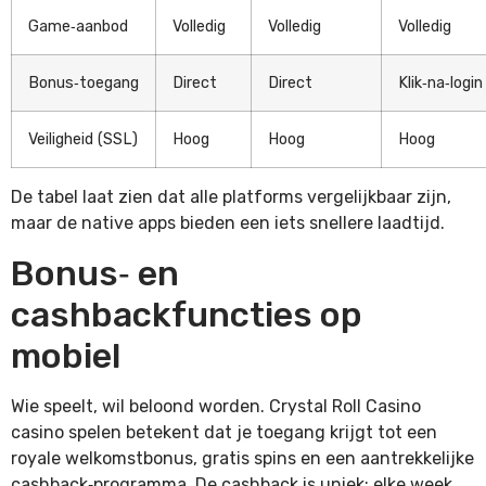
Game‑aanbod
Volledig
Volledig
Volledig
Bonus‑toegang
Direct
Direct
Klik‑na‑login
Veiligheid (SSL)
Hoog
Hoog
Hoog
De tabel laat zien dat alle platforms vergelijkbaar zijn,
maar de native apps bieden een iets snellere laadtijd.
Bonus‑ en
cashbackfuncties op
mobiel
Wie speelt, wil beloond worden. Crystal Roll Casino
casino spelen betekent dat je toegang krijgt tot een
royale welkomstbonus, gratis spins en een aantrekkelijke
cashback‑programma. De cashback is uniek: elke week