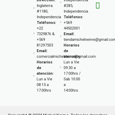
Inglaterra
#285,
#1180,
Independencia.
Independencia
Teléfonos:
Teléfonos:
+569
+22
44502001
7329876 &
Email:
+569
tiendamichelneime@gmail.co
81297503
Horarios
Email:
de
comercialmichelneime@gmail.com
atención:
Horarios
Lun a Vie
de
09:30 a
atención:
17:00hrs /
Lun a Vie
Sab 10:00
08:15 a
a
17:00hrs
14:00hrs.