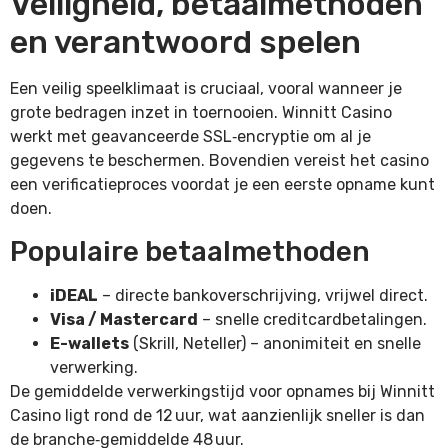
Veiligheid, betaalmethoden
en verantwoord spelen
Een veilig speelklimaat is cruciaal, vooral wanneer je
grote bedragen inzet in toernooien. Winnitt Casino
werkt met geavanceerde SSL‑encryptie om al je
gegevens te beschermen. Bovendien vereist het casino
een verificatieproces voordat je een eerste opname kunt
doen.
Populaire betaalmethoden
iDEAL
– directe bankoverschrijving, vrijwel direct.
Visa / Mastercard
– snelle creditcardbetalingen.
E-wallets
(Skrill, Neteller) – anonimiteit en snelle
verwerking.
De gemiddelde verwerkingstijd voor opnames bij Winnitt
Casino ligt rond de 12 uur, wat aanzienlijk sneller is dan
de branche‑gemiddelde 48 uur.