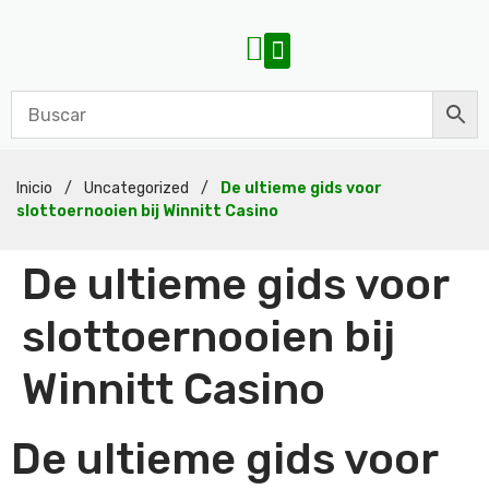
Inicio
/
Uncategorized
/
De ultieme gids voor
slottoernooien bij Winnitt Casino
De ultieme gids voor
slottoernooien bij
Winnitt Casino
De ultieme gids voor