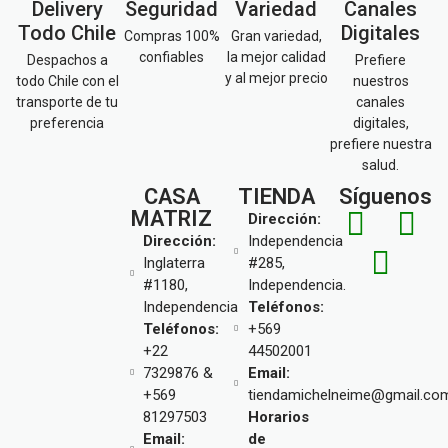
Delivery
Seguridad
Variedad
Canales
Todo Chile
Digitales
Compras 100%
Gran variedad,
confiables
la mejor calidad
Despachos a
Prefiere
y al mejor precio
todo Chile con el
nuestros
transporte de tu
canales
preferencia
digitales,
prefiere nuestra
salud.
CASA
TIENDA
Síguenos
MATRIZ
Dirección:
Dirección:
Independencia
Inglaterra
#285,
#1180,
Independencia.
Independencia
Teléfonos:
Teléfonos:
+569
+22
44502001
7329876 &
Email:
+569
tiendamichelneime@gmail.co
81297503
Horarios
Email:
de