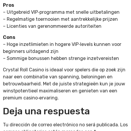
Pros
– Uitgebreid VIP‑programma met snelle uitbetalingen
– Regelmatige toernooien met aantrekkelijke prijzen
– Licenties van gerenommeerde autoriteiten
Cons
– Hoge inzetlimieten in hogere VIP‑levels kunnen voor
beginners uitdagend zijn
– Sommige bonussen hebben strenge inzetvereisten
Crystal Roll Casino is ideaal voor spelers die op zoek zijn
naar een combinatie van spanning, beloningen en
betrouwbaarheid. Met de juiste strategieën kun je jouw
winstpotentieel maximaliseren en genieten van een
premium casino‑ervaring.
Deja una respuesta
Tu dirección de correo electrónico no será publicada.
Los