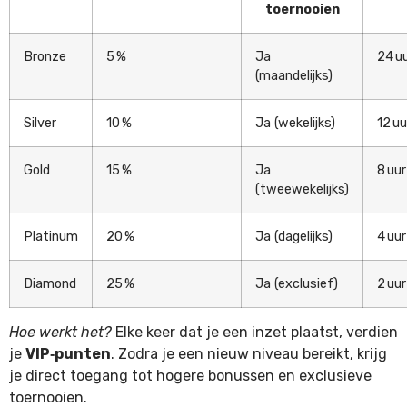
toernooien
Bronze
5 %
Ja
24 u
(maandelijks)
Silver
10 %
Ja (wekelijks)
12 uu
Gold
15 %
Ja
8 uur
(tweewekelijks)
Platinum
20 %
Ja (dagelijks)
4 uur
Diamond
25 %
Ja (exclusief)
2 uur
Hoe werkt het?
Elke keer dat je een inzet plaatst, verdien
je
VIP‑punten
. Zodra je een nieuw niveau bereikt, krijg
je direct toegang tot hogere bonussen en exclusieve
toernooien.