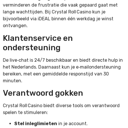
verminderen de frustratie die vaak gepaard gaat met
lange wachttijden. Bij Crystal Roll Casino kun je
bijvoorbeeld via iDEAL binnen één werkdag je winst
ontvangen.
Klantenservice en
ondersteuning
De live‑chat is 24/7 beschikbaar en biedt directe hulp in
het Nederlands. Daarnaast kun je e‑mailondersteuning
bereiken, met een gemiddelde responstijd van 30
minuten.
Verantwoord gokken
Crystal Roll Casino biedt diverse tools om verantwoord
spelen te stimuleren:
Stel inleglimieten
in je account.