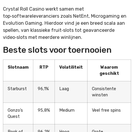
Crystal Roll Casino werkt samen met
top‑softwareleveranciers zoals NetEnt, Microgaming en
Evolution Gaming. Hierdoor vind je een breed scala aan
spellen, van klassieke fruit‑slots tot geavanceerde
video‑slots met meerdere winlijnen.
Beste slots voor toernooien
Slotnaam
RTP
Volatiliteit
Waarom
geschikt
Starburst
96,1%
Laag
Consistente
winsten
Gonzo’s
95,8%
Medium
Veel free spins
Quest
Book of
96,2%
Hoog
Grote