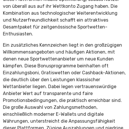
von überall aus auf ihr Wettkonto Zugang haben. Die
Kombination aus technologischer Weiterentwicklung
und Nutzerfreundlichkeit schafft ein attraktives
Gesamtpaket für zeitgenössische Sportwetten-
Enthusiasten.
Ein zusätzliches Kennzeichen liegt in den großzügigen
Willkommensangeboten und häufigen Aktionen, mit
denen neue Sportwettenanbieter um neue Kunden
kämpfen. Diese Bonusprogramme beinhalten oft
Einzahlungsboni, Gratiswetten oder Cashback-Aktionen,
die deutlich über den Leistungen klassischer
Wettanbieter liegen. Dabei legen vertrauenswürdige
Anbieter Wert auf transparente und faire
Promotionsbedingungen, die praktisch erreichbar sind.
Die große Auswahl von Zahlungsmethoden,
einschließlich moderner E-Wallets und digitale
Währungen, unterstreicht die Anpassungsfähigkeit
dieser Plattformen. Zügige Auszahlungen und niedrige