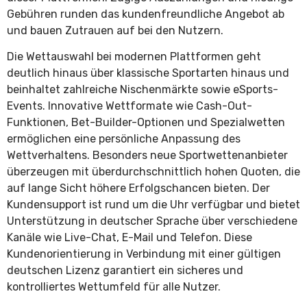
Gebühren runden das kundenfreundliche Angebot ab
und bauen Zutrauen auf bei den Nutzern.
Die Wettauswahl bei modernen Plattformen geht
deutlich hinaus über klassische Sportarten hinaus und
beinhaltet zahlreiche Nischenmärkte sowie eSports-
Events. Innovative Wettformate wie Cash-Out-
Funktionen, Bet-Builder-Optionen und Spezialwetten
ermöglichen eine persönliche Anpassung des
Wettverhaltens. Besonders neue Sportwettenanbieter
überzeugen mit überdurchschnittlich hohen Quoten, die
auf lange Sicht höhere Erfolgschancen bieten. Der
Kundensupport ist rund um die Uhr verfügbar und bietet
Unterstützung in deutscher Sprache über verschiedene
Kanäle wie Live-Chat, E-Mail und Telefon. Diese
Kundenorientierung in Verbindung mit einer gültigen
deutschen Lizenz garantiert ein sicheres und
kontrolliertes Wettumfeld für alle Nutzer.