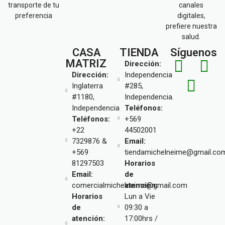
transporte de tu
canales
preferencia
digitales,
prefiere nuestra
salud.
CASA
TIENDA
Síguenos
MATRIZ
Dirección:
Dirección:
Independencia
Inglaterra
#285,
#1180,
Independencia.
Independencia
Teléfonos:
Teléfonos:
+569
+22
44502001
7329876 &
Email:
+569
tiendamichelneime@gmail.co
81297503
Horarios
Email:
de
comercialmichelneime@gmail.com
atención:
Horarios
Lun a Vie
de
09:30 a
atención:
17:00hrs /