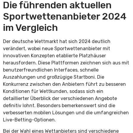
Die führenden aktuellen
Sportwettenanbieter 2024
im Vergleich
Der deutsche Wettmarkt hat sich 2024 deutlich
verändert, wobei neue Sportwettenanbieter mit
innovativen Konzepten etablierte Platzhäuser
herausfordern. Diese Plattformen zeichnen sich aus mit
benutzerfreundlichen Interfaces, schnelle
Auszahlungen und großzügige Startboni. Die
Konkurrenz zwischen den Anbietern führt zu besseren
Konditionen für Wettkunden, sodass sich ein
detaillierter Überblick der verschiedenen Angebote
definitiv lohnt. Besonders bemerkenswert sind die
verbesserten mobilen Lösungen und die umfangreichen
Live-Betting-Optionen.
Bei der Wahl eines Wettanbieters sind verschiedene