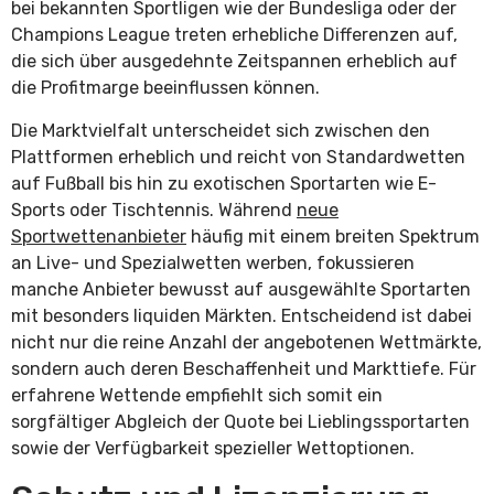
bei bekannten Sportligen wie der Bundesliga oder der
Champions League treten erhebliche Differenzen auf,
die sich über ausgedehnte Zeitspannen erheblich auf
die Profitmarge beeinflussen können.
Die Marktvielfalt unterscheidet sich zwischen den
Plattformen erheblich und reicht von Standardwetten
auf Fußball bis hin zu exotischen Sportarten wie E-
Sports oder Tischtennis. Während
neue
Sportwettenanbieter
häufig mit einem breiten Spektrum
an Live- und Spezialwetten werben, fokussieren
manche Anbieter bewusst auf ausgewählte Sportarten
mit besonders liquiden Märkten. Entscheidend ist dabei
nicht nur die reine Anzahl der angebotenen Wettmärkte,
sondern auch deren Beschaffenheit und Markttiefe. Für
erfahrene Wettende empfiehlt sich somit ein
sorgfältiger Abgleich der Quote bei Lieblingssportarten
sowie der Verfügbarkeit spezieller Wettoptionen.