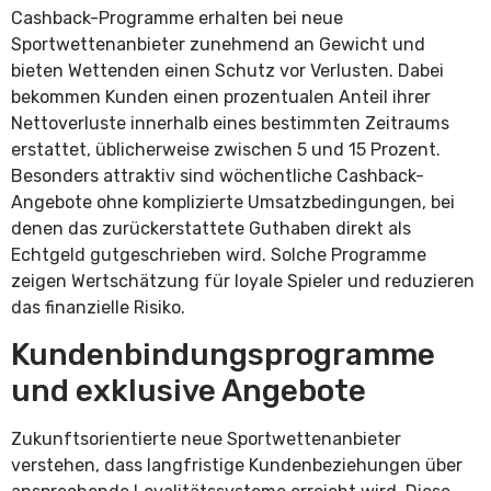
Cashback-Programme erhalten bei neue
Sportwettenanbieter zunehmend an Gewicht und
bieten Wettenden einen Schutz vor Verlusten. Dabei
bekommen Kunden einen prozentualen Anteil ihrer
Nettoverluste innerhalb eines bestimmten Zeitraums
erstattet, üblicherweise zwischen 5 und 15 Prozent.
Besonders attraktiv sind wöchentliche Cashback-
Angebote ohne komplizierte Umsatzbedingungen, bei
denen das zurückerstattete Guthaben direkt als
Echtgeld gutgeschrieben wird. Solche Programme
zeigen Wertschätzung für loyale Spieler und reduzieren
das finanzielle Risiko.
Kundenbindungsprogramme
und exklusive Angebote
Zukunftsorientierte neue Sportwettenanbieter
verstehen, dass langfristige Kundenbeziehungen über