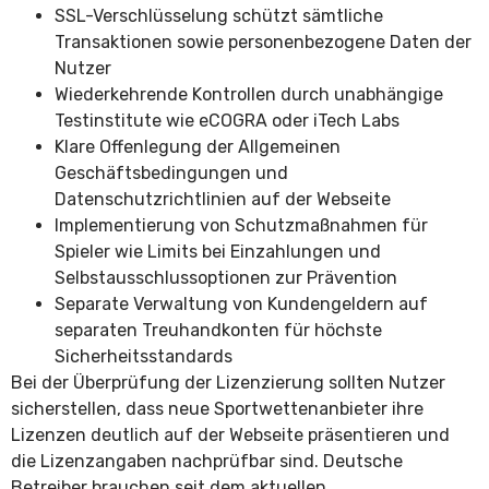
SSL-Verschlüsselung schützt sämtliche
Transaktionen sowie personenbezogene Daten der
Nutzer
Wiederkehrende Kontrollen durch unabhängige
Testinstitute wie eCOGRA oder iTech Labs
Klare Offenlegung der Allgemeinen
Geschäftsbedingungen und
Datenschutzrichtlinien auf der Webseite
Implementierung von Schutzmaßnahmen für
Spieler wie Limits bei Einzahlungen und
Selbstausschlussoptionen zur Prävention
Separate Verwaltung von Kundengeldern auf
separaten Treuhandkonten für höchste
Sicherheitsstandards
Bei der Überprüfung der Lizenzierung sollten Nutzer
sicherstellen, dass neue Sportwettenanbieter ihre
Lizenzen deutlich auf der Webseite präsentieren und
die Lizenzangaben nachprüfbar sind. Deutsche
Betreiber brauchen seit dem aktuellen