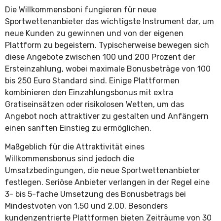
Die Willkommensboni fungieren für neue
Sportwettenanbieter das wichtigste Instrument dar, um
neue Kunden zu gewinnen und von der eigenen
Plattform zu begeistern. Typischerweise bewegen sich
diese Angebote zwischen 100 und 200 Prozent der
Ersteinzahlung, wobei maximale Bonusbeträge von 100
bis 250 Euro Standard sind. Einige Plattformen
kombinieren den Einzahlungsbonus mit extra
Gratiseinsätzen oder risikolosen Wetten, um das
Angebot noch attraktiver zu gestalten und Anfängern
einen sanften Einstieg zu ermöglichen.
Maßgeblich für die Attraktivität eines
Willkommensbonus sind jedoch die
Umsatzbedingungen, die neue Sportwettenanbieter
festlegen. Seriöse Anbieter verlangen in der Regel eine
3- bis 5-fache Umsetzung des Bonusbetrags bei
Mindestvoten von 1,50 und 2,00. Besonders
kundenzentrierte Plattformen bieten Zeiträume von 30