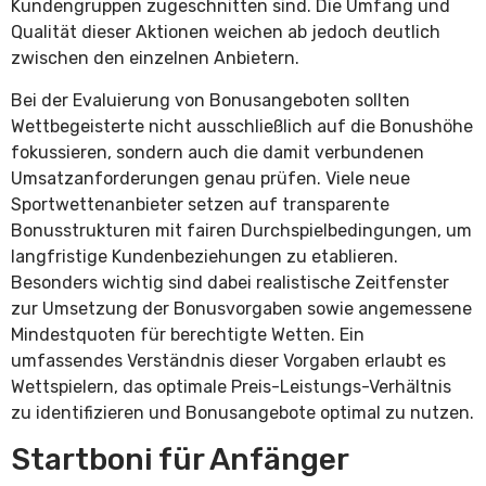
Kundengruppen zugeschnitten sind. Die Umfang und
Qualität dieser Aktionen weichen ab jedoch deutlich
zwischen den einzelnen Anbietern.
Bei der Evaluierung von Bonusangeboten sollten
Wettbegeisterte nicht ausschließlich auf die Bonushöhe
fokussieren, sondern auch die damit verbundenen
Umsatzanforderungen genau prüfen. Viele neue
Sportwettenanbieter setzen auf transparente
Bonusstrukturen mit fairen Durchspielbedingungen, um
langfristige Kundenbeziehungen zu etablieren.
Besonders wichtig sind dabei realistische Zeitfenster
zur Umsetzung der Bonusvorgaben sowie angemessene
Mindestquoten für berechtigte Wetten. Ein
umfassendes Verständnis dieser Vorgaben erlaubt es
Wettspielern, das optimale Preis-Leistungs-Verhältnis
zu identifizieren und Bonusangebote optimal zu nutzen.
Startboni für Anfänger