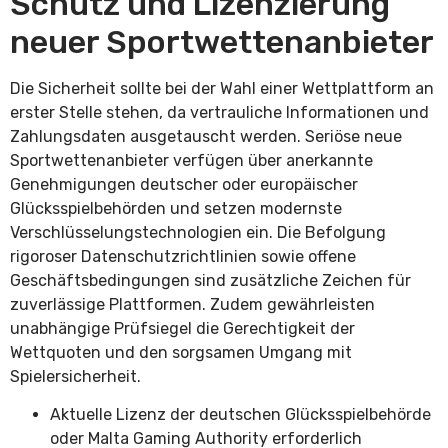
Schutz und Lizenzierung
neuer Sportwettenanbieter
Die Sicherheit sollte bei der Wahl einer Wettplattform an
erster Stelle stehen, da vertrauliche Informationen und
Zahlungsdaten ausgetauscht werden. Seriöse neue
Sportwettenanbieter verfügen über anerkannte
Genehmigungen deutscher oder europäischer
Glücksspielbehörden und setzen modernste
Verschlüsselungstechnologien ein. Die Befolgung
rigoroser Datenschutzrichtlinien sowie offene
Geschäftsbedingungen sind zusätzliche Zeichen für
zuverlässige Plattformen. Zudem gewährleisten
unabhängige Prüfsiegel die Gerechtigkeit der
Wettquoten und den sorgsamen Umgang mit
Spielersicherheit.
Aktuelle Lizenz der deutschen Glücksspielbehörde
oder Malta Gaming Authority erforderlich