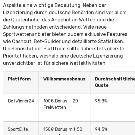
Aspekte eine wichtige Bedeutung. Neben der
Lizenzierung durch deutsche Behörden sind vor allem
die Quotenhöhe, das Angebot an Wetten und die
Zahlungsmethoden entscheidend. Viele neue
Sportwettenanbieter bieten zudem exklusive Features
wie Cashout, Bet-Builder und detaillierte Statistiken.
Die Seriosität der Plattform sollte dabei stets oberste
Priorität haben, weshalb eine deutsche Lizenzierung
unverzichtbar ist für sichere Wettaktivitäten.
Plattform
Willkommensbonus
Durchschnittlich
Quote
BetWinner24
100€ Bonus + 20
95,8%
Freiwetten
SportElite
150€ Bonus mit 50
94,5%