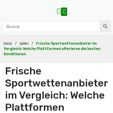
Inicio
/
spilen
/
Frische Sportwettenanbieter im
Vergleich: Welche Plattformen offerieren die besten
Konditionen
Frische
Sportwettenanbieter
im Vergleich: Welche
Plattformen