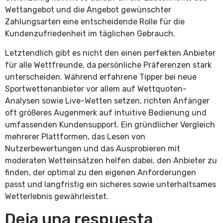
Wettangebot und die Angebot gewünschter
Zahlungsarten eine entscheidende Rolle für die
Kundenzufriedenheit im täglichen Gebrauch.
Letztendlich gibt es nicht den einen perfekten Anbieter
für alle Wettfreunde, da persönliche Präferenzen stark
unterscheiden. Während erfahrene Tipper bei neue
Sportwettenanbieter vor allem auf Wettquoten-
Analysen sowie Live-Wetten setzen, richten Anfänger
oft größeres Augenmerk auf intuitive Bedienung und
umfassenden Kundensupport. Ein gründlicher Vergleich
mehrerer Plattformen, das Lesen von
Nutzerbewertungen und das Ausprobieren mit
moderaten Wetteinsätzen helfen dabei, den Anbieter zu
finden, der optimal zu den eigenen Anforderungen
passt und langfristig ein sicheres sowie unterhaltsames
Wetterlebnis gewährleistet.
Deja una respuesta