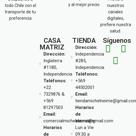
y al mejor precio
todo Chile con el
nuestros
transporte de tu
canales
preferencia
digitales,
prefiere nuestra
salud.
CASA
TIENDA
Síguenos
MATRIZ
Dirección:
Dirección:
Independencia
Inglaterra
#285,
#1180,
Independencia.
Independencia
Teléfonos:
Teléfonos:
+569
+22
44502001
7329876 &
Email:
+569
tiendamichelneime@gmail.co
81297503
Horarios
Email:
de
comercialmichelneime@gmail.com
atención:
Horarios
Lun a Vie
de
09:30 a