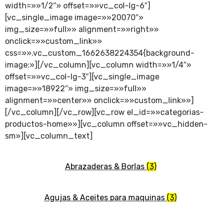
width=»»1/2″» offset=»»vc_col-lg-6″]
[vc_single_image image=»»20070″»
img_size=»»full»» alignment=»»right»»
onclick=»»custom_link»»
css=»».vc_custom_1662638224354{background-
image:»][/vc_column][vc_column width=»»1/4″»
offset=»»vc_col-lg-3″][vc_single_image
image=»»18922″» img_size=»»full»»
alignment=»»center»» onclick=»»custom_link»»]
[/vc_column][/vc_row][vc_row el_id=»»categorias-
productos-home»»][vc_column offset=»»vc_hidden-
sm»][vc_column_text]
Abrazaderas & Borlas
(3)
Agujas & Aceites para maquinas
(3)