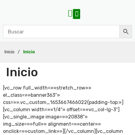
Inicio
/
Inicio
Inicio
[vc_row full_width=»»stretch_row»»
el_class=»»banner363″»
css=»».vc_custom_1653667466022{padding-top:»]
[vc_column width=»»1/4″» offset=»»vc_col-lg-3″]
[vc_single_image image=»»20838″»
img_size=»»full»» alignment=»»center»»
onclick=»»custom_link»»][/vc_column][vc_column