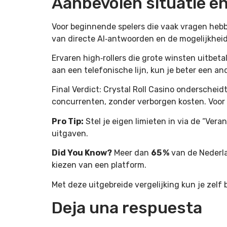
Aanbevolen situatie e
Voor beginnende spelers die vaak vragen hebb
van directe AI‑antwoorden en de mogelijkhei
Ervaren high‑rollers die grote winsten uitbeta
aan een telefonische lijn, kun je beter een 
Final Verdict: Crystal Roll Casino onderscheidt
concurrenten, zonder verborgen kosten. Voor s
Pro Tip:
Stel je eigen limieten in via de “Ver
uitgaven.
Did You Know?
Meer dan
65 %
van de Nederla
kiezen van een platform.
Met deze uitgebreide vergelijking kun je zelf 
Deja una respuesta