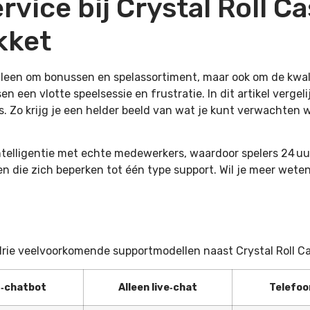
vice bij Crystal Roll Cas
kket
alleen om bonussen en spelassortiment, maar ook om de kwali
 een vlotte speelsessie en frustratie. In dit artikel vergel
s. Zo krijg je een helder beeld van wat je kunt verwachten
ntelligentie met echte medewerkers, waardoor spelers 24 u
die zich beperken tot één type support. Wil je meer weten 
drie veelvoorkomende supportmodellen naast Crystal Roll Ca
I‑chatbot
Alleen live‑chat
Telefoo