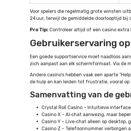
Voor spelers die regelmatig grote winsten uitb
24 uur, terwijl de gemiddelde doorlooptijd bi
Pro Tip:
Controleer altijd of een casino extra 
Gebruikerservaring op
Een goede supportservice moet naadloos aanslu
zich aanpast aan elk schermformaat. Via de mo
Andere casino’s hebben vaak een aparte “Help
de hulp en kan leiden tot frustratie, vooral o
Samenvatting van de geb
Crystal Roll Casino – Intuïtieve interface
Casino X – AI‑chat aanwezig, maar beper
Casino Y – Live‑chat alleen op desktop, 
Casino Z – Telefoonnummer verborgen a