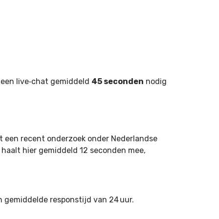
jl een live‑chat gemiddeld
45 seconden
nodig
it een recent onderzoek onder Nederlandse
o haalt hier gemiddeld 12 seconden mee,
n gemiddelde responstijd van 24 uur.