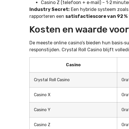
Casino Z (telefoon + e‑mail) – 1‑2 minute
Industry Secret:
Een hybride systeem zoals b
rapporteren een
satisfactiescore van 92 %
Kosten en waarde voor
De meeste online casino’s bieden hun basis‑s
responstijden. Crystal Roll Casino blijft volle
Casino
Crystal Roll Casino
Gra
Casino X
Gra
Casino Y
Grat
Casino Z
Grat