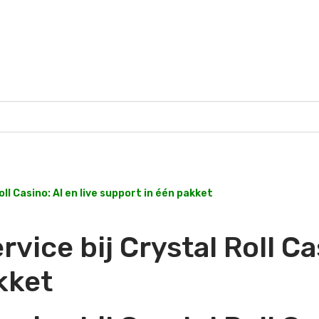
ll Casino: AI en live support in één pakket
vice bij Crystal Roll Cas
kket