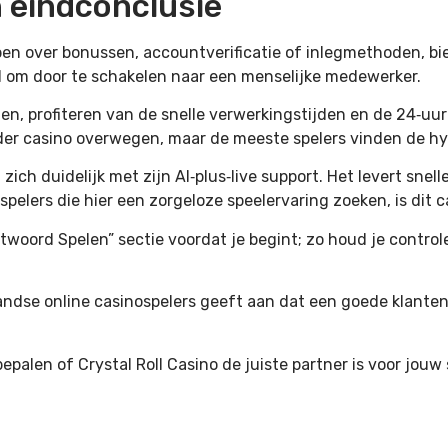
n eindconclusie
en over bonussen, accountverificatie of inlegmethoden, bie
d om door te schakelen naar een menselijke medewerker.
len, profiteren van de snelle verwerkingstijden en de 24‑uu
ander casino overwegen, maar de meeste spelers vinden de 
 zich duidelijk met zijn AI‑plus‑live support. Het levert sne
pelers die hier een zorgeloze speelervaring zoeken, is dit 
antwoord Spelen” sectie voordat je begint; zo houd je contro
ndse online casinospelers geeft aan dat een goede klantens
bepalen of Crystal Roll Casino de juiste partner is voor jouw