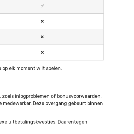
✅
❌
❌
❌
je op elk moment wilt spelen.
en, zoals inlogproblemen of bonusvoorwaarden.
ke medewerker. Deze overgang gebeurt binnen
lexe uitbetalingskwesties. Daarentegen