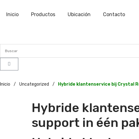
Inicio
Productos
Ubicación
Contacto
Inicio
/
Uncategorized
/
Hybride klantenservice bij Crystal Ro
Hybride klantenser
support in één pa