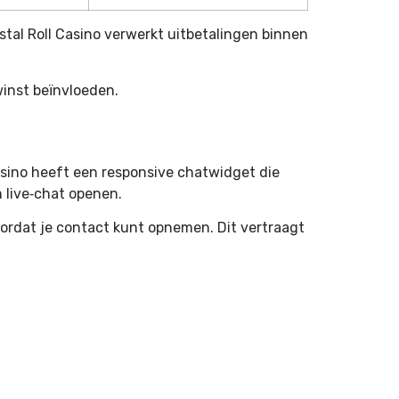
ystal Roll Casino verwerkt uitbetalingen binnen
 winst beïnvloeden.
Casino heeft een responsive chatwidget die
n live‑chat openen.
oordat je contact kunt opnemen. Dit vertraagt