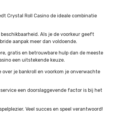
dt Crystal Roll Casino de ideale combinatie
r beschikbaarheid. Als je de voorkeur geeft
hybride aanpak meer dan voldoende.
llere, gratis en betrouwbare hulp dan de meeste
casino een uitstekende keuze.
le over je bankroll en voorkom je onverwachte
ervice een doorslaggevende factor is bij het
 spelplezier. Veel succes en speel verantwoord!