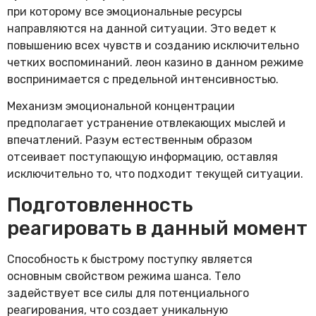
при которому все эмоциональные ресурсы
направляются на данной ситуации. Это ведет к
повышению всех чувств и созданию исключительно
четких воспоминаний. леон казино в данном режиме
воспринимается с предельной интенсивностью.
Механизм эмоциональной концентрации
предполагает устранение отвлекающих мыслей и
впечатлений. Разум естественным образом
отсеивает поступающую информацию, оставляя
исключительно то, что подходит текущей ситуации.
Подготовленность
реагировать в данный момент
Способность к быстрому поступку является
основным свойством режима шанса. Тело
задействует все силы для потенциального
реагирования, что создает уникальную