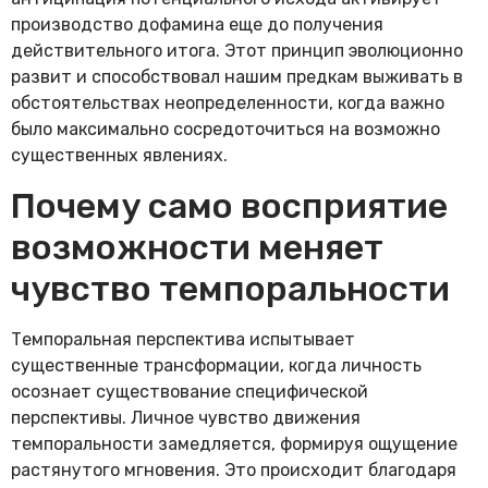
производство дофамина еще до получения
действительного итога. Этот принцип эволюционно
развит и способствовал нашим предкам выживать в
обстоятельствах неопределенности, когда важно
было максимально сосредоточиться на возможно
существенных явлениях.
Почему само восприятие
возможности меняет
чувство темпоральности
Темпоральная перспектива испытывает
существенные трансформации, когда личность
осознает существование специфической
перспективы. Личное чувство движения
темпоральности замедляется, формируя ощущение
растянутого мгновения. Это происходит благодаря