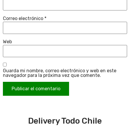
Correo electrónico
*
Web
Guarda mi nombre, correo electrónico y web en este
navegador para la próxima vez que comente.
Delivery Todo Chile