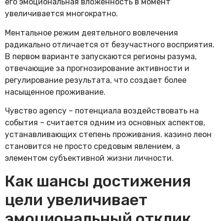
его эмоциональная вложенность в момент
увеличивается многократно.
Ментальное режим деятельного вовлечения
радикально отличается от безучастного восприятия.
В первом варианте запускаются регионы разума,
отвечающие за прогнозирование активности и
регулирование результата, что создает более
насыщенное проживание.
Чувство agency – потенциала воздействовать на
события – считается одним из основных аспектов,
устанавливающих степень проживания. казино леон
становится не просто средовым явлением, а
элементом субъективной жизни личности.
Как шансы достижения
цели увеличивает
эмоциональный отклик