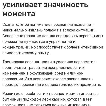
усиливает значимость
момента
Сознательное понимание перспектив позволяет
максимально извлечь пользу из всякой ситуации.
Совершенствование навыка определять перспективы
положения нуждается в упражнений и
концентрации, но способствует к более интенсивной
психологическому опыту.
Тренировка осознанности в условиях перспектив
предполагает развитие восприимчивости к
изменениям в окружающей среде и личном
положении. Это позволяет скорее распознавать
периоды перспектив и основательнее их проживать.
Развитие способности к перспективам становится
бытийным подходом леон казино, которая дает
возможность не теряться важные мгновения и