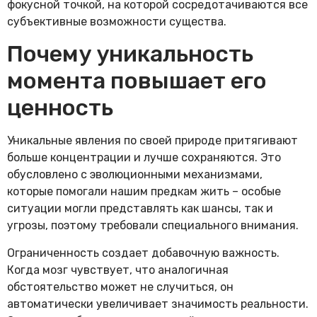
фокусной точкой, на которой сосредотачиваются все
субъективные возможности существа.
Почему уникальность
момента повышает его
ценность
Уникальные явления по своей природе притягивают
больше концентрации и лучше сохраняются. Это
обусловлено с эволюционными механизмами,
которые помогали нашим предкам жить – особые
ситуации могли представлять как шансы, так и
угрозы, поэтому требовали специального внимания.
Ограниченность создает добавочную важность.
Когда мозг чувствует, что аналогичная
обстоятельство может не случиться, он
автоматически увеличивает значимость реальности.