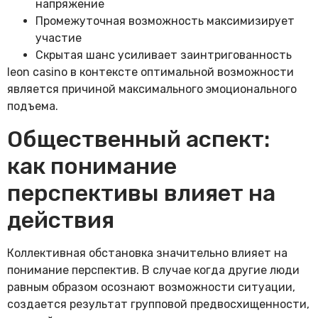
напряжение
Промежуточная возможность максимизирует
участие
Скрытая шанс усиливает заинтригованность
leon casino в контексте оптимальной возможности
является причиной максимального эмоционального
подъема.
Общественный аспект:
как понимание
перспективы влияет на
действия
Коллективная обстановка значительно влияет на
понимание перспектив. В случае когда другие люди
равным образом осознают возможности ситуации,
создается результат групповой предвосхищенности,