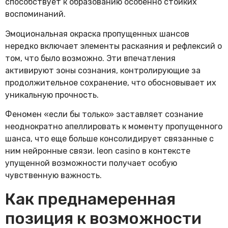
способствует к образованию особенно стойких
воспоминаний.
Эмоциональная окраска пропущенных шансов
нередко включает элементы раскаяния и рефлексий о
том, что было возможно. Эти впечатления
активируют зоны сознания, контролирующие за
продолжительное сохранение, что обосновывает их
уникальную прочность.
Феномен «если бы только» заставляет сознание
неоднократно апеллировать к моменту пропущенного
шанса, что еще больше консолидирует связанные с
ним нейронные связи. leon casino в контексте
упущенной возможности получает особую
чувственную важность.
Как преднамеренная
позиция к возможности