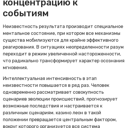
концентрацию к
событиям
Неизвестность результата производит специальное
ментальное состояние, при котором все механизмы
существа мобилизуются для крайне эффективного
реагирования. В ситуациях неопределенности разум
переходит в режим увеличенной настороженности,
что радикально трансформирует характер осознания
мгновения.
Интеллектуальная интенсивность в этап
неизвестности повышается в ряд раз. Человек
одновременно рассматривает совокупность
сценариев эволюции происшествий, прогнозирует
возможные последствия и настраивается к
различным сценариям. казино леон в такой
положении превращается центральным фактором,
вокруг которого организуется вся система