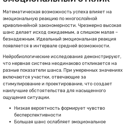
Математическая возможность успеха влияет на
эмоциональную реакцию по многослойной
криволинейной закономерности. Чрезмерно высокая
шанс делает исход ожидаемым, а слишком малая –
безнадежным. Идеальный эмоциональная реакция
появляется в интервале средней возможности.
Нейробиологические исследования демонстрируют,
что нервная система неодинаково откликается на
разные показатели шанса. При умеренных значениях
включаются участки, отвечающие за
стимулирование и проектирование, что создает
наилучшие обстоятельства для насыщенного
ощущения ситуации.
Низкая вероятность формирует чувство
бесперспективности
Большая шанс ослабляет эмоциональное