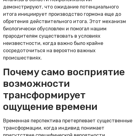
демонстрируют, что ожидание потенциального
итога инициирует производство гормона еще до
обретения действительного итога. Этот механизм
биологически обусловлен и помогал нашим
прародителям существовать в условиях
неизвестности, когда важно было крайне
сосредоточиться на вероятно важных
происшествиях.
Почему само восприятие
возможности
трансформирует
ощущение времени
Временная перспектива претерпевает существенные
трансформации, когда индивид понимает
присутствие специфической вероятности.