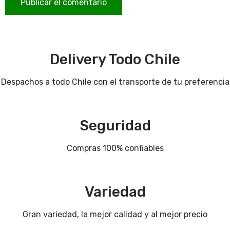
Delivery Todo Chile
Despachos a todo Chile con el transporte de tu preferencia
Seguridad
Compras 100% confiables
Variedad
Gran variedad, la mejor calidad y al mejor precio