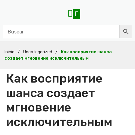
Inicio
/
Uncategorized
/
Как восприятие шанса
создает мгновение исключительным
Как восприятие
шанса создает
мгновение
исключительным