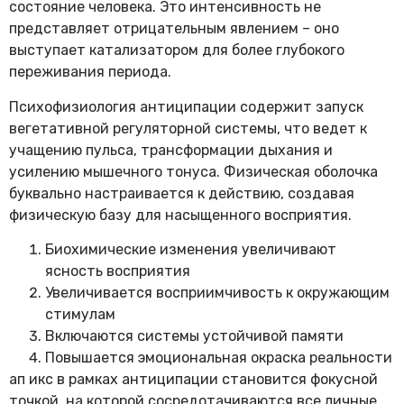
состояние человека. Это интенсивность не
представляет отрицательным явлением – оно
выступает катализатором для более глубокого
переживания периода.
Психофизиология антиципации содержит запуск
вегетативной регуляторной системы, что ведет к
учащению пульса, трансформации дыхания и
усилению мышечного тонуса. Физическая оболочка
буквально настраивается к действию, создавая
физическую базу для насыщенного восприятия.
Биохимические изменения увеличивают
ясность восприятия
Увеличивается восприимчивость к окружающим
стимулам
Включаются системы устойчивой памяти
Повышается эмоциональная окраска реальности
ап икс в рамках антиципации становится фокусной
точкой, на которой сосредотачиваются все личные