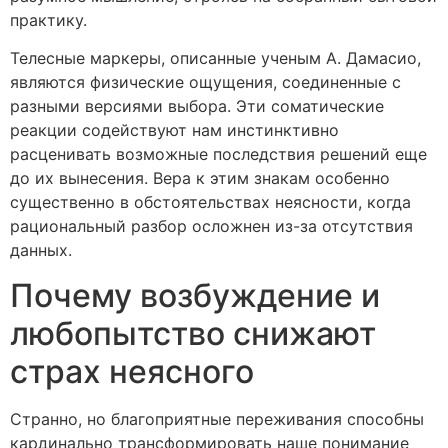
практику.
Телесные маркеры, описанные ученым А. Дамасио,
являются физические ощущения, соединенные с
разными версиями выбора. Эти соматические
реакции содействуют нам инстинктивно
расценивать возможные последствия решений еще
до их вынесения. Вера к этим знакам особенно
существенно в обстоятельствах неясности, когда
рациональный разбор осложнен из-за отсутствия
данных.
Почему возбуждение и
любопытство снижают
страх неясного
Странно, но благоприятные переживания способны
кардинально трансформировать наше понимание