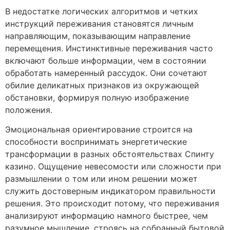
В недостатке логических алгоритмов и четких
инструкций переживания становятся личным
направляющим, показывающим направление
перемещения. Инстинктивные переживания часто
включают больше информации, чем в состоянии
обработать намеренный рассудок. Они сочетают
обилие деликатных признаков из окружающей
обстановки, формируя полную изображение
положения.
Эмоциональная ориентирование строится на
способности воспринимать энергетические
трансформации в разных обстоятельствах Спинту
казино. Ощущение невесомости или сложности при
размышлении о том или ином решении может
служить достоверным индикатором правильности
решения. Это происходит потому, что переживания
анализируют информацию намного быстрее, чем
разумное мышление, строясь на собранный бытовой