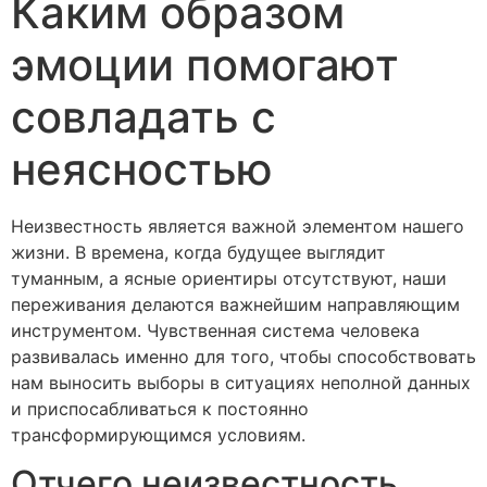
Каким образом
эмоции помогают
совладать с
неясностью
Неизвестность является важной элементом нашего
жизни. В времена, когда будущее выглядит
туманным, а ясные ориентиры отсутствуют, наши
переживания делаются важнейшим направляющим
инструментом. Чувственная система человека
развивалась именно для того, чтобы способствовать
нам выносить выборы в ситуациях неполной данных
и приспосабливаться к постоянно
трансформирующимся условиям.
Отчего неизвестность