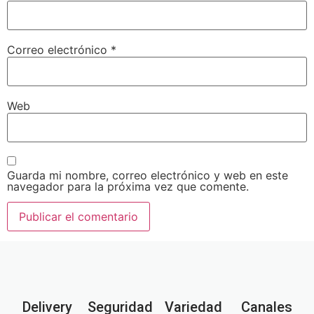
Correo electrónico
*
Web
Guarda mi nombre, correo electrónico y web en este
navegador para la próxima vez que comente.
Delivery
Seguridad
Variedad
Canales