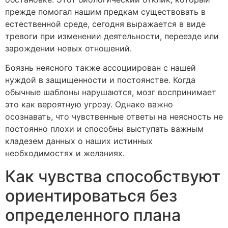
прежде помогал нашим предкам существовать в
естественной среде, сегодня выражается в виде
тревоги при изменении деятельности, переезде или
зарождении новых отношений.
Боязнь неясного также ассоциирован с нашей
нуждой в защищенности и постоянстве. Когда
обычные шаблоны нарушаются, мозг воспринимает
это как вероятную угрозу. Однако важно
осознавать, что чувственные ответы на неясность не
постоянно плохи и способны выступать важным
кладезем данных о наших истинных
необходимостях и желаниях.
Как чувства способствуют
ориентироваться без
определенного плана