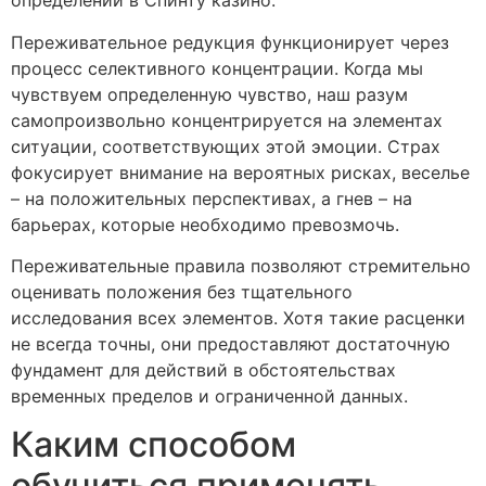
определений в Спинту казино.
Переживательное редукция функционирует через
процесс селективного концентрации. Когда мы
чувствуем определенную чувство, наш разум
самопроизвольно концентрируется на элементах
ситуации, соответствующих этой эмоции. Страх
фокусирует внимание на вероятных рисках, веселье
– на положительных перспективах, а гнев – на
барьерах, которые необходимо превозмочь.
Переживательные правила позволяют стремительно
оценивать положения без тщательного
исследования всех элементов. Хотя такие расценки
не всегда точны, они предоставляют достаточную
фундамент для действий в обстоятельствах
временных пределов и ограниченной данных.
Каким способом
обучиться применять