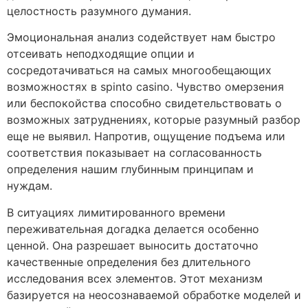
целостность разумного думания.
Эмоциональная анализ содействует нам быстро
отсеивать неподходящие опции и
сосредотачиваться на самых многообещающих
возможностях в spinto casino. Чувство омерзения
или беспокойства способно свидетельствовать о
возможных затруднениях, которые разумный разбор
еще не выявил. Напротив, ощущение подъема или
соответствия показывает на согласованность
определения нашим глубинным принципам и
нуждам.
В ситуациях лимитированного времени
переживательная догадка делается особенно
ценной. Она разрешает выносить достаточно
качественные определения без длительного
исследования всех элементов. Этот механизм
базируется на неосознаваемой обработке моделей и