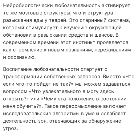
Нейробиологически любознательность активирует
те же мозговые структуры, что и структура
разыскания еды у тварей. Это старинный система,
который стимулирует к изучению окружающей
обстановки в разыскании средств и шансов. В
современном времени этот инстинкт проявляется
как стремление к новым познаниям, переживаниям
и осознанию.
Воспитание любознательности стартует с
трансформации собственных запросов. Вместо «Что
если что-то пойдет не так?» мы можем задаваться
вопросом «Что увлекательного я могу здесь
открыть?» или «Чему эта положение в состоянии
меня обучить?». Такое переосмысление включает
исследовательские алгоритмы в уме и ослабляет
деятельность зон, отвечающих за обнаружение
угроз.