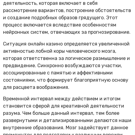
деятельность, которая включает в себя
рассмотрение вариантов, построение обстоятельств
и создание подробных образов грядущего. Этот
процесс включается вследствие особенностям
нейронных систем, отвечающих за прогнозирование.
Ситуация онлайн казино определяется увеличенной
активностью лобной коры человеческого мозга,
которая ответственна за логическое размышление и
предвидение. Синхронно возбуждаются участки,
ассоциированные с памятью и аффективными
состояниями, что формирует благоприятную основу
для расцвета воображения.
Временной интервал между действием и итогом
становится сферой для креативной деятельности
разума. Чем больше данный интервал, тем более
развернутыми и детализированными делаются наши
внутренние образования. Мозг задействует данное
промежуток для подготовки к различным версиям