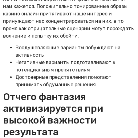
нам кажется. Положительно тонированные образы
казино онлайн притягивают наше интерес и
принуждают нас концентрироваться на них, в то
время как отрицательные сценарии могут порождать
волнение и попытку их обойти.
Воодушевляющие варианты побуждают на
активность
Негативные варианты подготавливают к
потенциальным препятствиям
Достоверные представления помогают
принимать обдуманные решения
Отчего фантазия
активизируется при
высокой важности
результата