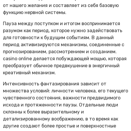
от нашего желания и составляет из себя базовую
функцию нервной системы.
Пауза между поступком и итогом воспринимается
разумом как период, которое нужно задействовать
для готовности к будущим событиям. В данный
период активизируются механизмы, соединенные с
прогнозированием, рассмотрением и созданием.
casino online делается побуждающей мощью, которая
преобразует обычное предвкушение в энергичный
креативный механизм.
Интенсивность фантазирования зависит от
множества условий: личности человека, его текущего
чувственного состояния, важности предвидимого
исхода и протяженности паузы. Отдельные люди
склонны к более выразительному и
детализированному воображению, в то время как
другие создают более простые и поверхностные