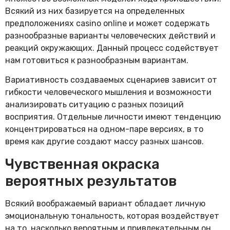
Всякий из них базируется на определенных
предположениях casino online и может содержать
разнообразные варианты человеческих действий и
реакций окружающих. Данный процесс содействует
нам готовиться к разнообразным вариантам.
Вариативность создаваемых сценариев зависит от
гибкости человеческого мышления и возможности
анализировать ситуацию с разных позиций
восприятия. Отдельные личности имеют тенденцию
концентрироваться на одном-паре версиях, в то
время как другие создают массу разных шансов.
Чувственная окраска
вероятных результатов
Всякий воображаемый вариант обладает личную
эмоциональную тональность, которая воздействует
на то, насколько вероятным и привлекательным он