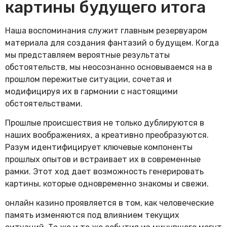
картины будущего итога
Наша воспоминания служит главным резервуаром
материала для создания фантазий о будущем. Когда
мы представляем вероятные результаты
обстоятельств, мы неосознанно основываемся на в
прошлом пережитые ситуации, сочетая и
модифицируя их в гармонии с настоящими
обстоятельствами.
Прошлые происшествия не только дублируются в
наших воображениях, а креативно преобразуются.
Разум идентифицирует ключевые компоненты
прошлых опытов и встраивает их в современные
рамки. Этот ход дает возможность генерировать
картины, которые одновременно знакомы и свежи.
онлайн казино проявляется в том, как человеческие
память изменяются под влиянием текущих