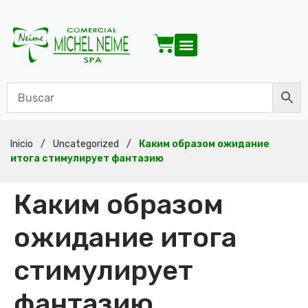
Inicio
/
Uncategorized
/
Каким образом ожидание
итога стимулирует фантазию
Каким образом
ожидание итога
стимулирует
фантазию