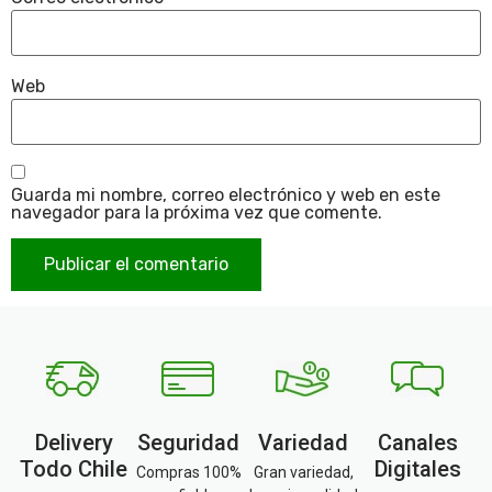
Web
Guarda mi nombre, correo electrónico y web en este
navegador para la próxima vez que comente.
Delivery
Seguridad
Variedad
Canales
Todo Chile
Digitales
Compras 100%
Gran variedad,