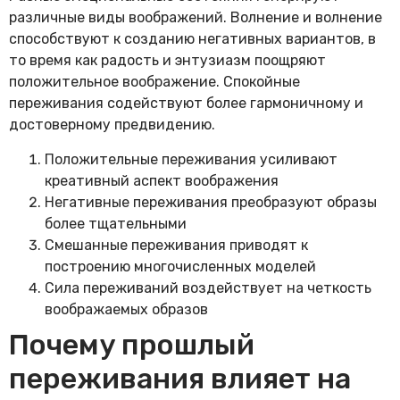
различные виды воображений. Волнение и волнение
способствуют к созданию негативных вариантов, в
то время как радость и энтузиазм поощряют
положительное воображение. Спокойные
переживания содействуют более гармоничному и
достоверному предвидению.
Положительные переживания усиливают
креативный аспект воображения
Негативные переживания преобразуют образы
более тщательными
Смешанные переживания приводят к
построению многочисленных моделей
Сила переживаний воздействует на четкость
воображаемых образов
Почему прошлый
переживания влияет на