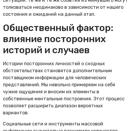
ситуаций. Те же и те же события из минувшего могут
толковаться неодинаково в зависимости от нашего
состояния и ожиданий на данный этап.
Общественный фактор:
влияние посторонних
историй и случаев
Истории посторонних личностей о сходных
обстоятельствах становятся дополнительным
поставщиком информации для человеческих
представлений. Мы невольно примеряем на себя
чужие ощущения и вносим их элементы в
собственные ментальные построения. Этот процесс
позволяет расширить диапазон вероятных
вариантов.
Социальные сети и инструменты массовой
информации значительно расширили количество