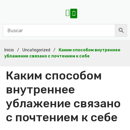
Inicio
/
Uncategorized
/
Каким способом внутреннее
ублажение связано с почтением к себе
Каким способом
внутреннее
ублажение связано
с почтением к себе