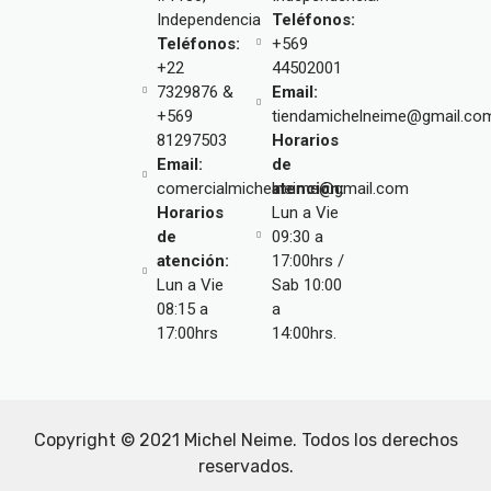
Independencia
Teléfonos:
Teléfonos:
+569
+22
44502001
7329876 &
Email:
+569
tiendamichelneime@gmail.co
81297503
Horarios
Email:
de
comercialmichelneime@gmail.com
atención:
Horarios
Lun a Vie
de
09:30 a
atención:
17:00hrs /
Lun a Vie
Sab 10:00
08:15 a
a
17:00hrs
14:00hrs.
Copyright © 2021
Michel Neime
. Todos los derechos
reservados.