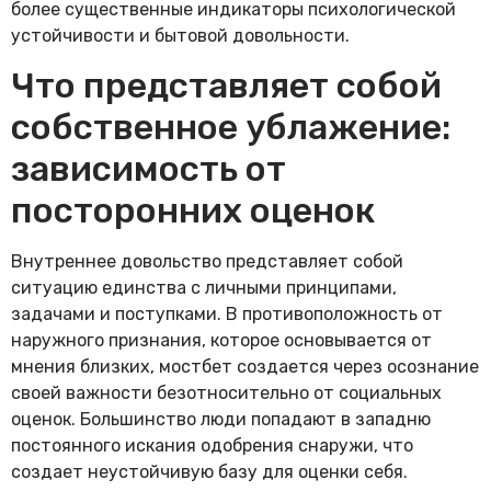
более существенные индикаторы психологической
устойчивости и бытовой довольности.
Что представляет собой
собственное ублажение:
зависимость от
посторонних оценок
Внутреннее довольство представляет собой
ситуацию единства с личными принципами,
задачами и поступками. В противоположность от
наружного признания, которое основывается от
мнения близких, мостбет создается через осознание
своей важности безотносительно от социальных
оценок. Большинство люди попадают в западню
постоянного искания одобрения снаружи, что
создает неустойчивую базу для оценки себя.