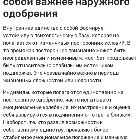
собой важнее наружного
одобрения
Внутреннее единство с собой формирует
устойчивую психологическую базу, которая не
полагается от изменчивых посторонних условий. В
то время как постороннее признание может быть
неопределенным и изменчивым, мостбет продолжает
быть относительно стабильным источником
поддержки. Это чрезвычайно важно в периоды
жизненных сложностей или неясности.
Индивиды, которые полагаются единственно на
постороннее одобрение, часто испытывают
эмоциональные колебания: их настроение и оценка
себя варьируются в подчинении от ответа близких.
Наоборот, те, кто развил возможность к
собственному единству, проявляют более
стабильное эмоциональное положение и меньшую