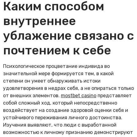
Каким способом
внутреннее
ублажение связано с
почтением к себе
Психологическое процветание индивида во
значительной мере формируется тем, в какой
степени он умеет обнаруживать истоки
удовлетворения в недрах себя, а не опираться только
от внешних элементов.
mostbet casino
представляет
собой сложный ход, который непосредственно
воздействует на создание здоровой оценки себя и
устойчивого переживания личного достоинства.
Изучения выявляют, что люди с выработанной
возможностью к личному признанию демонстрируют