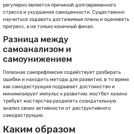
регулярно является причиной долговременного
стресса и ухудшения самоценности. Существенно
научиться задавать достижимые планы и оценивать
прогресс, а не только конечный финал.
Разница между
самоанализом и
самоунижением
Полезная саморефлексия содействует разбирать
ошибки и находить методы для развития, в то время
как самодеструкция подрывает достоинство и
минимизирует импульс к развитию. мостбет казино
требует мастерства разделять созидательную
анализ своих активности от деструктивного
самодеструкции.
Каким образом