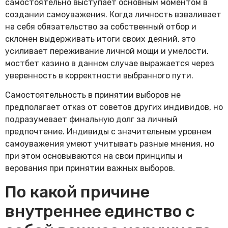
самостоятельно выступает основным моментом в
создании самоуважения. Когда личность взваливает
на себя обязательство за собственный отбор и
склонен выдерживать итоги своих деяний, это
усиливает переживание личной мощи и умелости.
мостбет казино в данном случае выражается через
уверенность в корректности выбранного пути.
Самостоятельность в принятии выборов не
предполагает отказ от советов других индивидов, но
подразумевает финальную долг за личный
предпочтение. Индивиды с значительным уровнем
самоуважения умеют учитывать разные мнения, но
при этом основываются на свои принципы и
верования при принятии важных выборов.
По какой причине
внутреннее единство с