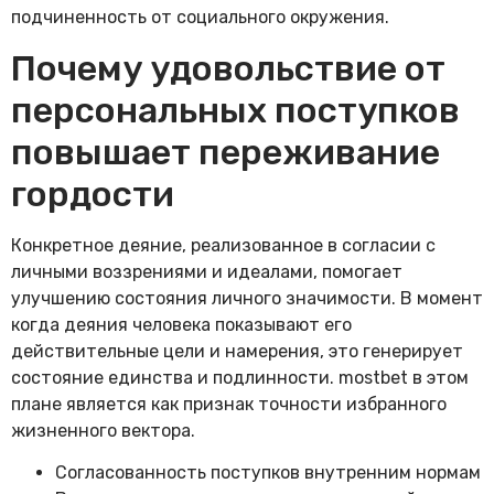
подчиненность от социального окружения.
Почему удовольствие от
персональных поступков
повышает переживание
гордости
Конкретное деяние, реализованное в согласии с
личными воззрениями и идеалами, помогает
улучшению состояния личного значимости. В момент
когда деяния человека показывают его
действительные цели и намерения, это генерирует
состояние единства и подлинности. mostbet в этом
плане является как признак точности избранного
жизненного вектора.
Согласованность поступков внутренним нормам