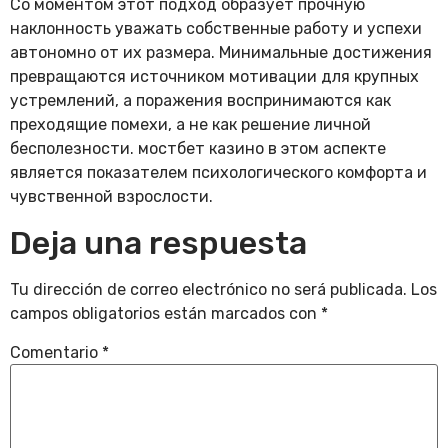
Со моментом этот подход образует прочную
наклонность уважать собственные работу и успехи
автономно от их размера. Минимальные достижения
превращаются источником мотивации для крупных
устремлений, а поражения воспринимаются как
преходящие помехи, а не как решение личной
бесполезности. мостбет казино в этом аспекте
является показателем психологического комфорта и
чувственной взрослости.
Deja una respuesta
Tu dirección de correo electrónico no será publicada.
Los
campos obligatorios están marcados con
*
Comentario
*