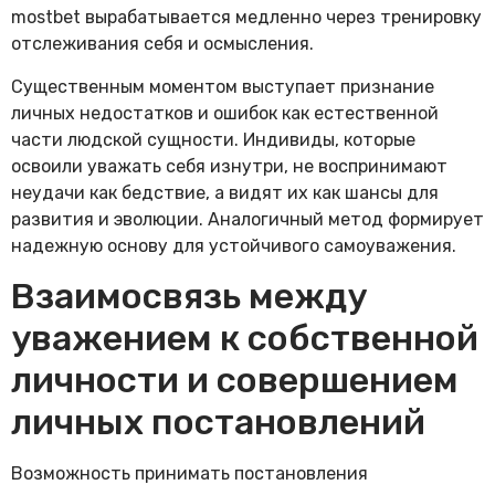
mostbet вырабатывается медленно через тренировку
отслеживания себя и осмысления.
Существенным моментом выступает признание
личных недостатков и ошибок как естественной
части людской сущности. Индивиды, которые
освоили уважать себя изнутри, не воспринимают
неудачи как бедствие, а видят их как шансы для
развития и эволюции. Аналогичный метод формирует
надежную основу для устойчивого самоуважения.
Взаимосвязь между
уважением к собственной
личности и совершением
личных постановлений
Возможность принимать постановления