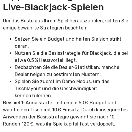
Live‑Blackjack‑Spielen
Um das Beste aus Ihrem Spiel herauszuholen, sollten Sie
einige bewährte Strategien beachten:
Setzen Sie ein Budget und halten Sie sich strikt
daran.
Nutzen Sie die Basisstrategie für Blackjack, die bei
etwa 0,5 % Hausvorteil liegt.
Beobachten Sie die Dealer‑Statistiken; manche
Dealer neigen zu bestimmten Mustern.
Spielen Sie zuerst im Demo‑Modus, um das
Tischlayout und die Geschwindigkeit
kennenzulernen.
Beispiel 1: Anna startet mit einem 50 € Budget und
wählt einen Tisch mit 10 € Einsatz. Durch konsequentes
Anwenden der Basisstrategie gewinnt sie nach 10
Runden 120 €, was ihr Spielkapital fast verdoppelt.