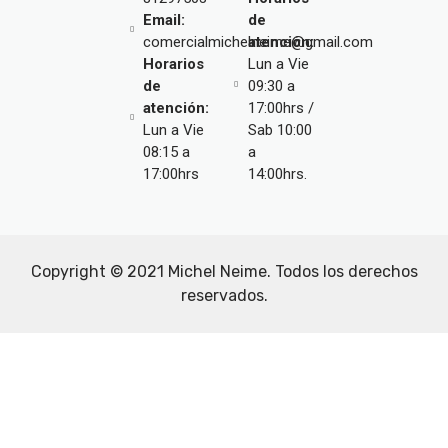
Email:
de
comercialmichelneime@gmail.com
atención:
Horarios
Lun a Vie
de
09:30 a
atención:
17:00hrs /
Lun a Vie
Sab 10:00
08:15 a
a
17:00hrs
14:00hrs.
Copyright © 2021
Michel Neime
. Todos los derechos
reservados.