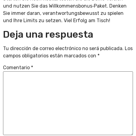
und nutzen Sie das Willkommensbonus‑Paket. Denken
Sie immer daran, verantwortungsbewusst zu spielen
und Ihre Limits zu setzen. Viel Erfolg am Tisch!
Deja una respuesta
Tu dirección de correo electrónico no será publicada.
Los
campos obligatorios están marcados con
*
Comentario
*