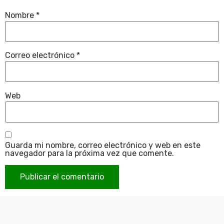
Nombre
*
Correo electrónico
*
Web
Guarda mi nombre, correo electrónico y web en este
navegador para la próxima vez que comente.