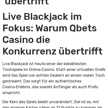
übertrifft
Live Blackjack im
Fokus: Warum Qbets
Casino die
Konkurrenz übertrifft
Live Blackjack ist heute einer der beliebtesten
Tischspiele im Online‑Casino. Statt einer virtuellen Grafik
wird das Spiel von echten Dealern an einem realen Tisch
gestreamt. Das sorgt für ein authentisches
Casino‑Erlebnis, das sowohl Anfänger als auch Profis
anspricht.
Der Kern des Spiels bleibt unverändert: Ziel ist es, mit
den eigenen Karten näher an 21 Punkte zu kommen als