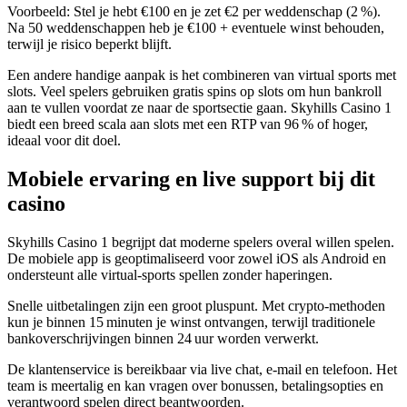
Voorbeeld: Stel je hebt €100 en je zet €2 per weddenschap (2 %).
Na 50 weddenschappen heb je €100 + eventuele winst behouden,
terwijl je risico beperkt blijft.
Een andere handige aanpak is het combineren van virtual sports met
slots. Veel spelers gebruiken gratis spins op slots om hun bankroll
aan te vullen voordat ze naar de sportsectie gaan. Skyhills Casino 1
biedt een breed scala aan slots met een RTP van 96 % of hoger,
ideaal voor dit doel.
Mobiele ervaring en live support bij dit
casino
Skyhills Casino 1 begrijpt dat moderne spelers overal willen spelen.
De mobiele app is geoptimaliseerd voor zowel iOS als Android en
ondersteunt alle virtual‑sports spellen zonder haperingen.
Snelle uitbetalingen zijn een groot pluspunt. Met crypto‑methoden
kun je binnen 15 minuten je winst ontvangen, terwijl traditionele
bankoverschrijvingen binnen 24 uur worden verwerkt.
De klantenservice is bereikbaar via live chat, e‑mail en telefoon. Het
team is meertalig en kan vragen over bonussen, betalingsopties en
verantwoord spelen direct beantwoorden.