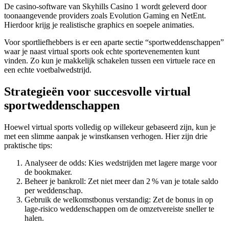
De casino‑software van Skyhills Casino 1 wordt geleverd door
toonaangevende providers zoals Evolution Gaming en NetEnt.
Hierdoor krijg je realistische graphics en soepele animaties.
Voor sportliefhebbers is er een aparte sectie “sportweddenschappen”
waar je naast virtual sports ook echte sportevenementen kunt
vinden. Zo kun je makkelijk schakelen tussen een virtuele race en
een echte voetbalwedstrijd.
Strategieën voor succesvolle virtual
sportweddenschappen
Hoewel virtual sports volledig op willekeur gebaseerd zijn, kun je
met een slimme aanpak je winstkansen verhogen. Hier zijn drie
praktische tips:
Analyseer de odds: Kies wedstrijden met lagere marge voor
de bookmaker.
Beheer je bankroll: Zet niet meer dan 2 % van je totale saldo
per weddenschap.
Gebruik de welkomstbonus verstandig: Zet de bonus in op
lage‑risico weddenschappen om de omzetvereiste sneller te
halen.