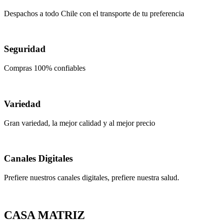
Despachos a todo Chile con el transporte de tu preferencia
Seguridad
Compras 100% confiables
Variedad
Gran variedad, la mejor calidad y al mejor precio
Canales Digitales
Prefiere nuestros canales digitales, prefiere nuestra salud.
CASA MATRIZ