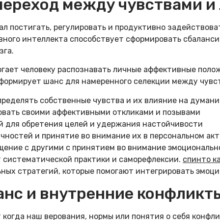
переход между чувствами и
л постигать, регулировать и продуктивно задействова
вного интеллекта способствует сформировать сбаланс
зга.
гает человеку распознавать личные аффективные положе
 формирует шанс для намеренного селекции между чувст
пределять собственные чувства и их влияние на думани
овать своими аффективными откликами и позывами
 для обретения целей и удержания настойчивости
чностей и принятие во внимание их в персональном ак
щение с другими с принятием во внимание эмоциональн
 систематической практики и саморефлексии.
спинто к
ных стратегий, которые помогают интегрировать эмоци
анс и внутренние конфликт
 когда наш верования, нормы или понятия о себя конф