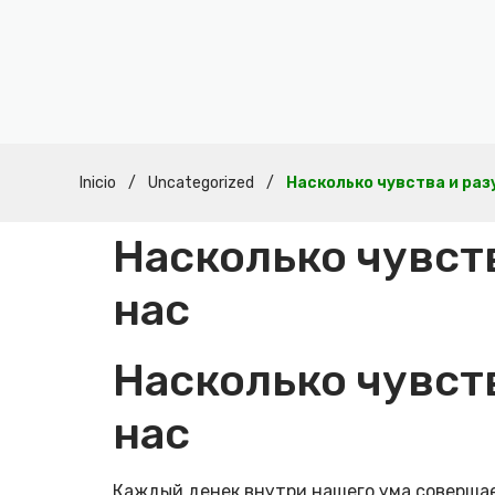
Inicio
/
Uncategorized
/
Насколько чувства и ра
Насколько чувст
нас
Насколько чувст
нас
Каждый денек внутри нашего ума совершае