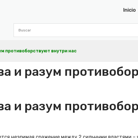
Inicio
зум противоборствуют внутри нас
ва и разум противобо
ва и разум противобо
тся незримая сражение между 2 сильными властями – ч