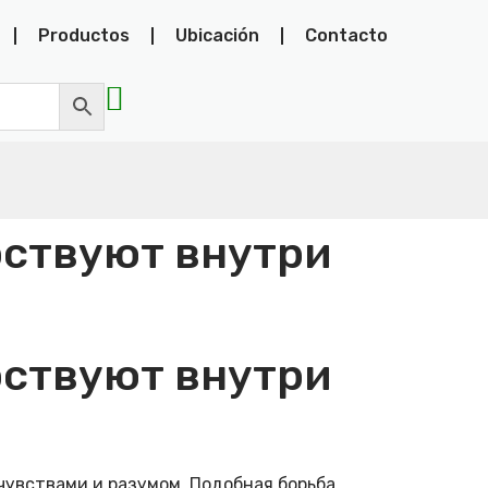
Productos
Ubicación
Contacto
рствуют внутри
рствуют внутри
увствами и разумом. Подобная борьба