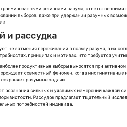
травмированными регионами разума, ответственными з
овании выборов, даже при удержании разумных возмож
ии.
й и рассудка
ет не затмения переживаний в пользу разума, а их со
ребностях, принципах и мотивах, что требуется учиты
аиболее продуктивные выборы выносятся при активном 
 порождает совместный феномен, когда инстинктивные
 сохраняет разумные задачи.
ует осознания сильных и уязвимых измерений каждой с
 порывистости. Рассудок предлагает тщательный иссле
ельных потребностей индивида.