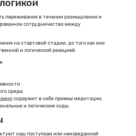
 логикой
ть переживания в течении размышления и
ированное сотрудничество между
ния на стартовой стадии, до того как они
венной и логической реакцией.
е
тивности
ого среды
азино
содержит в себя приемы медитации,
ональные и логические ходы.
ы
ликтуют наш поступкам или неизведанной