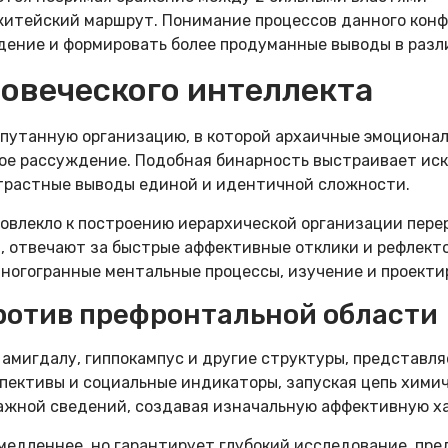
житейский маршрут. Понимание процессов данного конф
дение и формировать более продуманные выводы в раз
ловеческого интеллекта
путанную организацию, в которой архаичные эмоционал
ое рассуждение. Подобная бинарность выстраивает иск
нтрастные выводы единой и идентичной сложности.
овлекло к построению иерархической организации пере
ов, отвечают за быстрые аффективные отклики и рефлек
огогранные ментальные процессы, изучение и проекти
ротив префронтальной области
амигдалу, гиппокампус и другие структуры, представля
пективы и социальные индикаторы, запуская цепь химич
ажной сведений, создавая изначальную аффективную х
 медленнее, но гарантирует глубокий исследование, пр