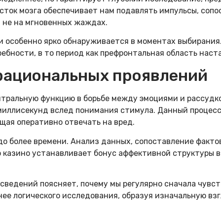
сток мозга обеспечивает нам подавлять импульсы, сопо
 не на мгновенных жаждах.
 особенно ярко обнаруживается в моментах выбирания.
ебности, в то период как префронтальная область наст
 рациональных проявлений
тральную функцию в борьбе между эмоциями и рассудк
миллисекунд вслед понимания стимула. Данный процесс 
щая оперативно отвечать на вред.
о более времени. Анализ данных, сопоставление фактов
 казино устанавливает бонус аффективной структуры в 
сведений поясняет, почему мы регулярно сначала чувст
ее логического исследования, образуя изначальную взг