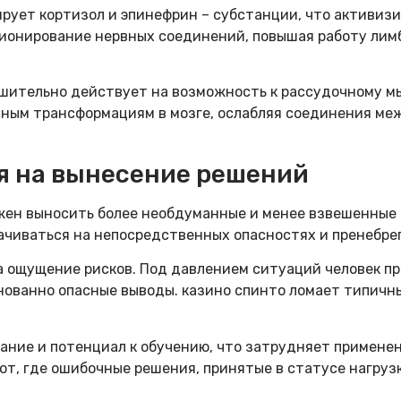
рует кортизол и эпинефрин – субстанции, что активиз
рационирование нервных соединений, повышая работу ли
шительно действует на возможность к рассудочному м
вным трансформациям в мозге, ослабляя соединения м
я на вынесение решений
жен выносить более необдуманные и менее взвешенные р
ачиваться на непосредственных опасностях и пренебре
а ощущение рисков. Под давлением ситуаций человек п
основанно опасные выводы. казино спинто ломает типич
ание и потенциал к обучению, что затрудняет примене
от, где ошибочные решения, принятые в статусе нагруз