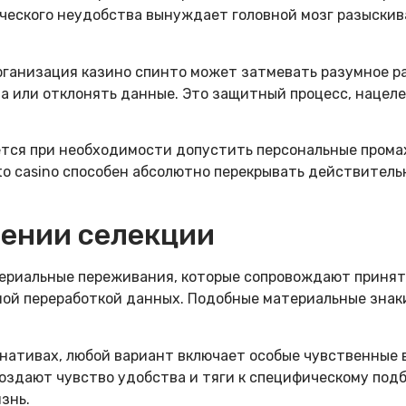
ческого неудобства вынуждает головной мозг разыскив
рганизация казино спинто может затмевать разумное 
а или отклонять данные. Это защитный процесс, нацел
тся при необходимости допустить персональные прома
to casino способен абсолютно перекрывать действитель
чении селекции
ериальные переживания, которые сопровождают принят
ой переработкой данных. Подобные материальные знаки
рнативах, любой вариант включает особые чувственные
здают чувство удобства и тяги к специфическому подбо
знь.