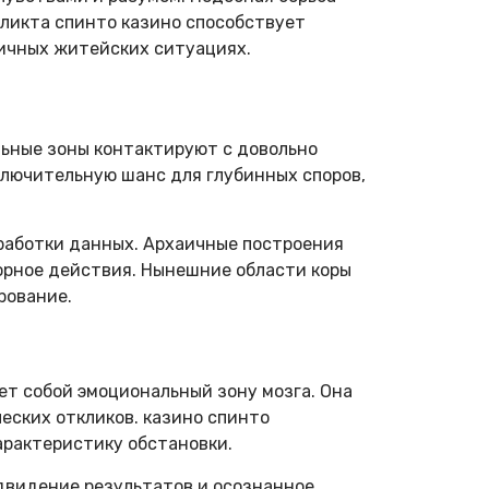
ликта спинто казино способствует
личных житейских ситуациях.
ьные зоны контактируют с довольно
лючительную шанс для глубинных споров,
работки данных. Архаичные построения
торное действия. Нынешние области коры
рование.
ет собой эмоциональный зону мозга. Она
еских откликов. казино спинто
арактеристику обстановки.
едвидение результатов и осознанное