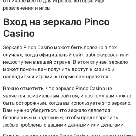
отличное место для игроков, которые ищут
развлечения и игры.
Вход на зеркало Pinco
Casino
Зеркало Pinco Casino может быть полезно в тех
случаях, когда официальный сайт заблокирован или
недоступен в вашей стране. В этом случае, зеркало
может помочь вам получить доступ к казино и
насладиться играми, которые вам нравятся.
Важно отметить, что зеркало Pinco Casino не
является официальным сайтом, и поэтому вам нужно
быть осторожным, когда вы используете это зеркало.
Вам нужно убедиться, что зеркало является
безопасным и надежным, чтобы предотвратить
любые проблемы с вашими данными или деньгами.