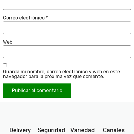
Correo electrónico
*
Web
Guarda mi nombre, correo electrónico y web en este
navegador para la próxima vez que comente.
Delivery
Seguridad
Variedad
Canales