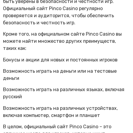
быть уверены в безопасности и честности игр.
Официальный сайт Pinco Casino регулярно
проверяется и аудиторится, чтобы обеспечить
безопасность и честность игр.
Кроме того, на официальном сайте Pinco Casino вы
можете найти множество других преимуществ,
таких как:
Бонусы и акции для новых и постоянных игроков
Возможность играть на деньги или на тестовые
деньги
Возможность играть на различных языках, включая
русский
Возможность играть на различных устройствах,
включая компьютер, смартфон и планшет
В целом, официальный сайт Pinco Casino – это