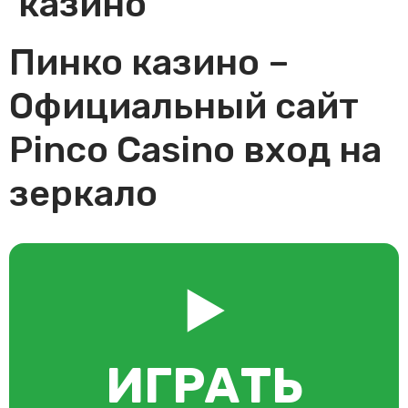
казино
Пинко казино –
Официальный сайт
Pinco Casino вход на
зеркало
▶️
ИГРАТЬ