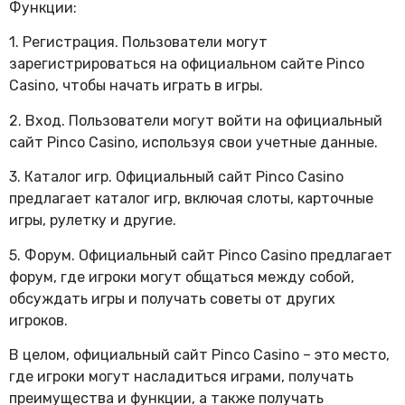
Функции:
1. Регистрация. Пользователи могут
зарегистрироваться на официальном сайте Pinco
Casino, чтобы начать играть в игры.
2. Вход. Пользователи могут войти на официальный
сайт Pinco Casino, используя свои учетные данные.
3. Каталог игр. Официальный сайт Pinco Casino
предлагает каталог игр, включая слоты, карточные
игры, рулетку и другие.
5. Форум. Официальный сайт Pinco Casino предлагает
форум, где игроки могут общаться между собой,
обсуждать игры и получать советы от других
игроков.
В целом, официальный сайт Pinco Casino – это место,
где игроки могут насладиться играми, получать
преимущества и функции, а также получать