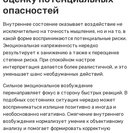
опасностей
Внутреннее состояние оказывает воздействие не
исключительно на точность мышления, но и на то, в
какой форме воспринимаются потенциальные риски.
Эмоциональная напряженность нередко
результирует к занижению а также к переоценке
степени риска. При спокойном настрое
интерпретация делается более реалистичной, и это
уменьшает шанс необдуманных действий.
Сильное эмоциональное возбуждение
перенаправляет фокус в сторону быстрых реакций. В
подобных состояниях ситуация нередко может
восприниматься излишне позитивно а иногда и
необоснованно негативно. Смягчение внутреннего
возбуждения нормализует умение к объективному
анализу и помогает формировать корректную