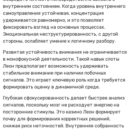
внутренним состоянием. Когда уровень внутреннего
самоуправления устойчивая, концентрация
удерживается равномерно, и это позволяет
фиксировать взгляд на основных процессах.
Эмоциональная неструктурированность, с другой
стороны, ослабляет умение к логичному разбору.
Развитая устойчивость внимания не ограничивается
в монофокусной деятельности. Такой навык слоты
Леон предполагает возможность удерживать
стабильное внимание при наличии побочных
сигналов. Это играет ключевую роль когда требуется
формировать оценку в динамичной среде.
Глубокая сфокусированность делает быстрее анализ
сигналов, поскольку мозг не расходует энергию на
посторонние стимулы. Это казино Леон формирует
почву для формирования корректных решений,
снижая риск неточностей. Внутренняя собранность