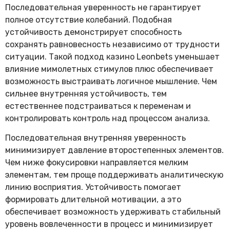
Последовательная уверенность не гарантирует
полное отсутствие колебаний. Подобная
устойчивость демонстрирует способность
сохранять равновесность независимо от трудности
ситуации. Такой подход казино Leonbets уменьшает
влияние мимолетных стимулов плюс обеспечивает
возможность выстраивать логичное мышление. Чем
сильнее внутренняя устойчивость, тем
естественнее подстраиваться к переменам и
контролировать контроль над процессом анализа.
Последовательная внутренняя уверенность
минимизирует давление второстепенных элементов.
Чем ниже фокусировки направляется мелким
элементам, тем проще поддерживать аналитическую
линию восприятия. Устойчивость помогает
формировать длительной мотивации, а это
обеспечивает возможность удерживать стабильный
уровень вовлеченности в процесс и минимизирует