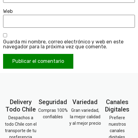
Web
Guarda mi nombre, correo electrónico y web en este
navegador para la próxima vez que comente.
Delivery
Seguridad
Variedad
Canales
Todo Chile
Digitales
Compras 100%
Gran variedad,
confiables
la mejor calidad
Despachos a
Prefiere
y al mejor precio
todo Chile con el
nuestros
transporte de tu
canales
preferencia
digitales,