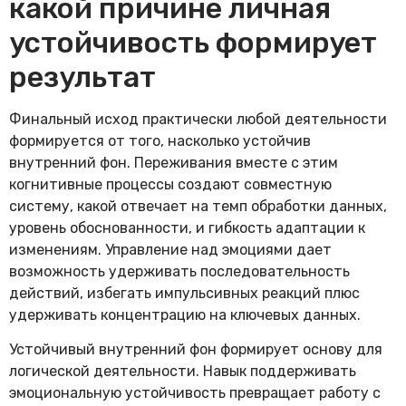
какой причине личная
устойчивость формирует
результат
Финальный исход практически любой деятельности
формируется от того, насколько устойчив
внутренний фон. Переживания вместе с этим
когнитивные процессы создают совместную
систему, какой отвечает на темп обработки данных,
уровень обоснованности, и гибкость адаптации к
изменениям. Управление над эмоциями дает
возможность удерживать последовательность
действий, избегать импульсивных реакций плюс
удерживать концентрацию на ключевых данных.
Устойчивый внутренний фон формирует основу для
логической деятельности. Навык поддерживать
эмоциональную устойчивость превращает работу с