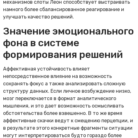
механизмов слоты Леон способствует выстраивать
намного более сбалансированное реагирование и
улучшать качество решений.
Значение эмоционального
фона в системе
формирования решений
Аффективная устойчивость влияет
непосредственное влияние на возможность
сохранять фокус а также анализировать сложную
структуру данных. Если личное возбуждение низко,
мозг переключается в формат аналитического
мышления, и это дает возможность осмысливать
обстоятельства более взвешенно. В то же время
аффективные скачки ведут к смещению перцепции, и
в результате этого конкретные фрагменты ситуации
могут интерпретироваться будто гораздо более