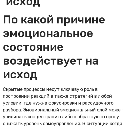
исход
По какой причине
эмоциональное
состояние
воздействует на
исход
Скрытые процессы несут ключевую роль в
построении реакций а также стратегий в любой
условии, где нужна фокусировки и рассудочного
разбора. Эмоциональный эмоциональный слой может
усиливать концентрацию либо в обратную сторону
снижать уровень самоуправления. В ситуации когда