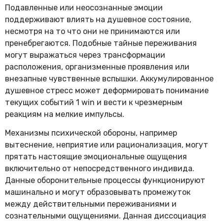
Подавленные или неосознанные эмоции
поддерживают влиять на душевное состояние,
несмотря на то что они не принимаются или
пренебрегаются. Подобные тайные переживания
могут выражаться через трансформации
расположения, организменные проявления или
внезапные чувственные вспышки. Аккумулированное
душевное стресс может деформировать понимание
текущих событий 1 win и вести к чрезмерным
реакциям на мелкие импульсы.
Механизмы психической обороны, например
вытеснение, неприятие или рационализация, могут
прятать настоящие эмоциональные ощущения
включительно от непосредственного индивида.
Данные оборонительные процессы функционируют
машинально и могут образовывать промежуток
между действительными переживаниями и
сознательными ощущениями. Данная диссоциация