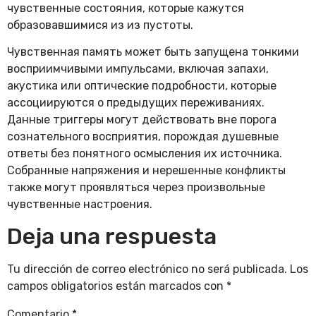
чувственные состояния, которые кажутся
образовавшимися из из пустоты.
Чувственная память может быть запущена тонкими
восприимчивыми импульсами, включая запахи,
акустика или оптические подробности, которые
ассоциируются о предыдущих переживаниях.
Данные триггеры могут действовать вне порога
сознательного восприятия, порождая душевные
ответы без понятного осмысления их источника.
Собранные напряжения и нерешенные конфликты
также могут проявляться через произвольные
чувственные настроения.
Deja una respuesta
Tu dirección de correo electrónico no será publicada.
Los
campos obligatorios están marcados con
*
Comentario
*