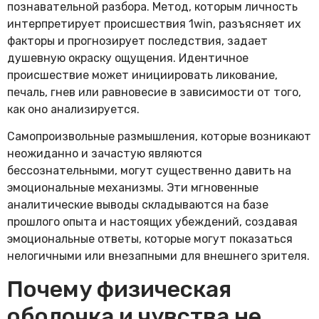
познавательной разбора. Метод, которым личность
интерпретирует происшествия 1win, разъясняет их
факторы и прогнозирует последствия, задает
душевную окраску ощущения. Идентичное
происшествие может инициировать ликование,
печаль, гнев или равновесие в зависимости от того,
как оно анализируется.
Самопроизвольные размышления, которые возникают
неожиданно и зачастую являются
бессознательными, могут существенно давить на
эмоциональные механизмы. Эти мгновенные
аналитические выводы складываются на базе
прошлого опыта и настоящих убеждений, создавая
эмоциональные ответы, которые могут показаться
нелогичными или внезапными для внешнего зрителя.
Почему физическая
оболочка и чувства не