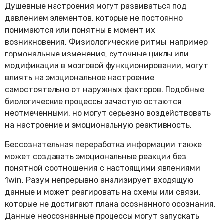
Душевные настроения могут развиваться под
давлением элементов, которые не постоянно
понимаются или понятны в момент их
возникновения. Физиологические ритмы, например
гормональные изменения, суточные циклы или
модификации в мозговой функционировании, могут
влиять на эмоциональное настроение
самостоятельно от наружных факторов. Подобные
биологические процессы зачастую остаются
неотмеченными, но могут серьезно воздействовать
на настроение и эмоциональную реактивность.
Бессознательная переработка информации также
может создавать эмоциональные реакции без
понятной соотношения с настоящими явлениями
1win. Разум непрерывно анализирует входящую
данные и может реагировать на схемы или связи,
которые не достигают плана осознанного осознания.
Данные неосознанные процессы могут запускать