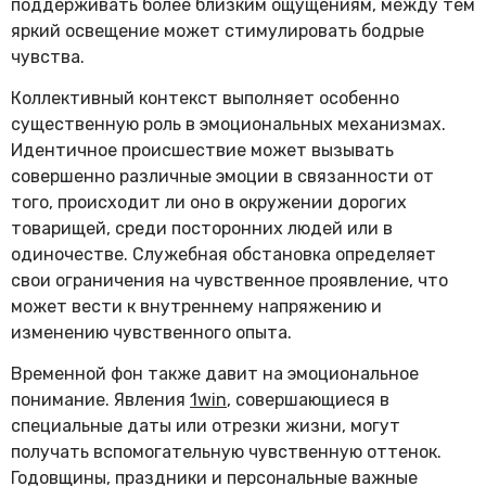
поддерживать более близким ощущениям, между тем
яркий освещение может стимулировать бодрые
чувства.
Коллективный контекст выполняет особенно
существенную роль в эмоциональных механизмах.
Идентичное происшествие может вызывать
совершенно различные эмоции в связанности от
того, происходит ли оно в окружении дорогих
товарищей, среди посторонних людей или в
одиночестве. Служебная обстановка определяет
свои ограничения на чувственное проявление, что
может вести к внутреннему напряжению и
изменению чувственного опыта.
Временной фон также давит на эмоциональное
понимание. Явления
1win
, совершающиеся в
специальные даты или отрезки жизни, могут
получать вспомогательную чувственную оттенок.
Годовщины, праздники и персональные важные