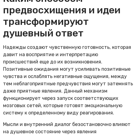
предвосхищения и идеи
трансформируют
душевный ответ
Надежды создают чувственную готовность, которая
давит на восприятие и интерпретацию
происшествий еще до их возникновения.
Позитивные ожидания могут усиливать позитивные
чувства и ослаблять негативные ощущения, между
тем неблагоприятные предчувствия могут затемнять
даже приятные явления. Данный механизм
функционирует через запуск соответствующих
мозговых сетей, которые готовят эмоциональную
систему к определенному виду реагирования.
Мысли и внутренний диалог безостановочно влияют
на душевное состояние через явления