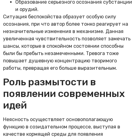
Образование серьезного осознания субстанции
и орудий.
Ситуация беспокойства образует особую силу
осознания, при что автор более тонко реагирует на
незначительные изменения в механизме. Данная
увеличенная чувствительность позволяет замечать
шансы, которые в спокойном состоянии способны
были бы пребыть незамеченными. Тревога тоже
повышает душевную концентрацию творимого
работы, превращая его больше выразительным.
Роль размытости в
появлении современных
идей
Неясность осуществляет основополагающую
функцию в созидательном процессе, выступая в
качестве кормящей среды для появления