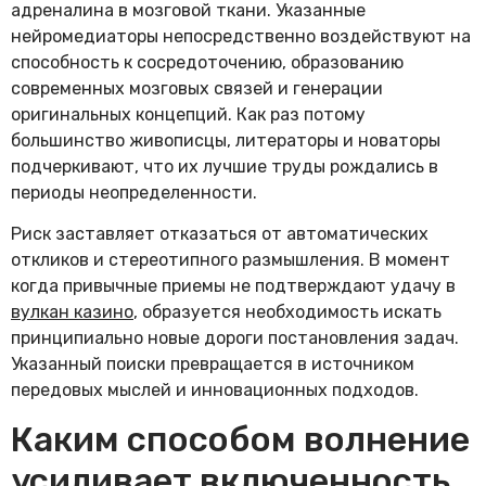
адреналина в мозговой ткани. Указанные
нейромедиаторы непосредственно воздействуют на
способность к сосредоточению, образованию
современных мозговых связей и генерации
оригинальных концепций. Как раз потому
большинство живописцы, литераторы и новаторы
подчеркивают, что их лучшие труды рождались в
периоды неопределенности.
Риск заставляет отказаться от автоматических
откликов и стереотипного размышления. В момент
когда привычные приемы не подтверждают удачу в
вулкан казино
, образуется необходимость искать
принципиально новые дороги постановления задач.
Указанный поиски превращается в источником
передовых мыслей и инновационных подходов.
Каким способом волнение
усиливает включенность