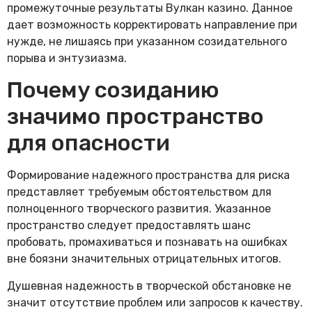
промежуточные результаты Вулкан казино. Данное
дает возможность корректировать направление при
нужде, не лишаясь при указанном созидательного
порыва и энтузиазма.
Почему созиданию
значимо пространство
для опасности
Формирование надежного пространства для риска
представляет требуемым обстоятельством для
полноценного творческого развития. Указанное
пространство следует предоставлять шанс
пробовать, промахиваться и познавать на ошибках
вне боязни значительных отрицательных итогов.
Душевная надежность в творческой обстановке не
значит отсутствие проблем или запросов к качеству.