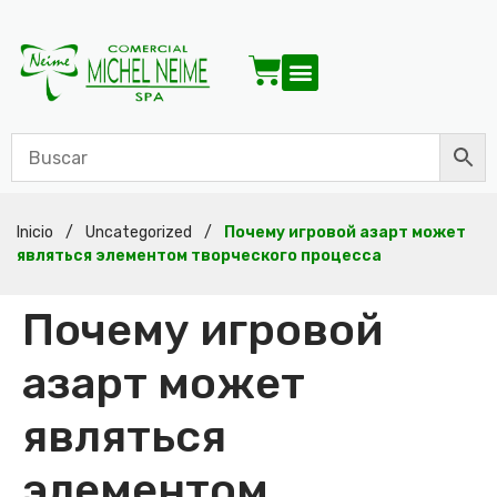
Inicio
/
Uncategorized
/
Почему игровой азарт может
являться элементом творческого процесса
Почему игровой
азарт может
являться
элементом