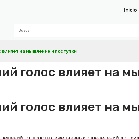
Inicio
с влияет на мышление и поступки
ий голос влияет на м
ий голос влияет на м
о решений, от простых ежедневных определений до тру