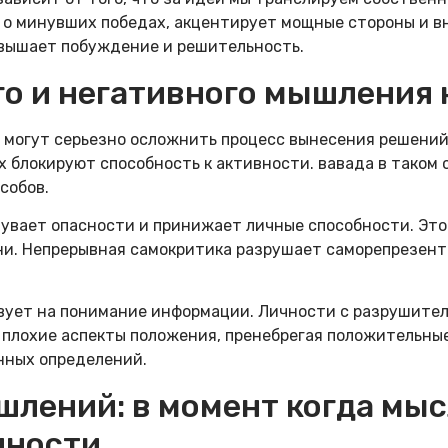
о минувших победах, акцентирует мощные стороны и вн
овышает побуждение и решительность.
о и негативного мышления 
 могут серьезно осложнить процесс вынесения решени
х блокируют способность к активности. вавада в таком
собов.
вает опасности и принижает личные способности. Это
ни. Непрерывная самокритика разрушает саморепрезен
ует на понимание информации. Личности с разрушите
 плохие аспекты положения, пренебрегая положительны
нных определений.
лений: в момент когда мыс
нности