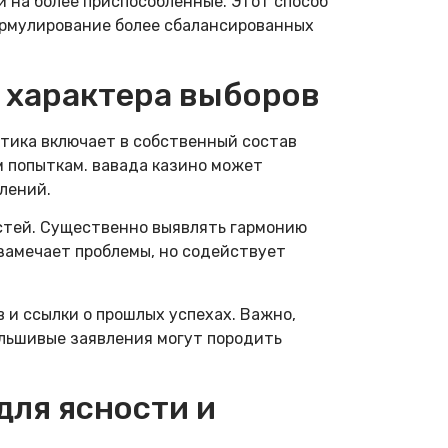
 на более приспособленные. Этот способ
рмулирование более сбалансированных
 характера выборов
тика включает в собственный состав
м попыткам. вавада казино может
лений.
стей. Существенно выявлять гармонию
замечает проблемы, но содействует
и ссылки о прошлых успехах. Важно,
альшивые заявления могут породить
для ясности и