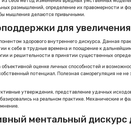
из себя метод изменения вредных умственных моделей
ных размышлений, определение их правомерности и фо
обы мышления делаются привычными.
оподдержки для увеличения
нентом здорового внутреннего дискурса. Данная прак
тии к себе в трудные времена и поощрение к дальнейши
ргии и решительности в принятии существенных опреде
а объективной оценке личных способностей и возможно
собственный потенциал. Полезная саморегуляция не не 
тивные утверждения, представление удачных исходов 
базировались на реальном практике. Механические и ф
омнение.
ивный ментальный дискурс 