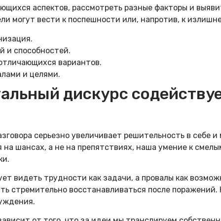
ющихся аспектов, рассмотреть разные факторы и выяви
и могут вести к поспешности или, напротив, к излиш
низация.
 и способностей.
отличающихся вариантов.
лами и целями.
альный дискурс содействуе
зговора серьезно увеличивает решительность в себе и 
 на шансах, а не на препятствиях, наша умение к смел
ки.
ет видеть трудности как задачи, а провалы как возмож
сть стремительно восстанавливаться после поражений.
уждения.
зависит от того, что за идеи мы транслируем собствен