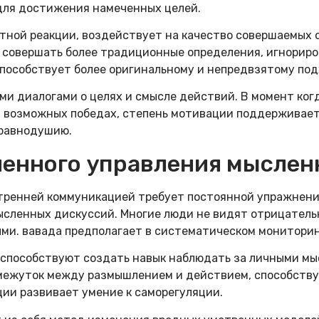
для достижения намеченных целей.
етной реакции, воздействует на качество совершаемых
овершать более традиционные определения, игнориров
пособствует более оригинальному и непредвзятому под
и диалогами о целях и смысле действий. В момент ког
 и возможных победах, степень мотивации поддерживае
 равнодушию.
ленного управления мыслен
тренней коммуникацией требует постоянной упражнени
сленных дискуссий. Многие люди не видят отрицательн
ми. вавада предполагает в систематическом мониторин
способствуют создать навык наблюдать за личными мыс
омежуток между размышлением и действием, способству
ии развивает умение к саморегуляции.