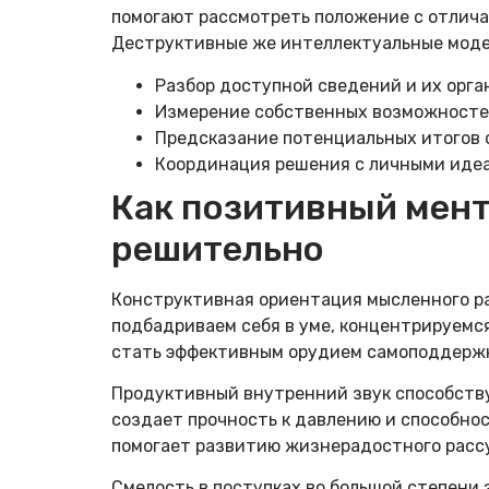
помогают рассмотреть положение с отлича
Деструктивные же интеллектуальные модел
Разбор доступной сведений и их орга
Измерение собственных возможностей
Предсказание потенциальных итогов 
Координация решения с личными идеа
Как позитивный мент
решительно
Конструктивная ориентация мысленного ра
подбадриваем себя в уме, концентрируемся
стать эффективным орудием самоподдерж
Продуктивный внутренний звук способству
создает прочность к давлению и способно
помогает развитию жизнерадостного расс
Смелость в поступках во большой степени 