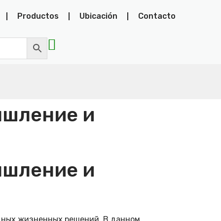
Productos
Ubicación
Contacto
ышление и
ышление и
дных жизненных решений. В данном