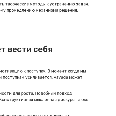
ть творческие методы к устранению задач.
нему промедлению механизма решения.
т вести себя
мотивацию к поступку. В момент когда мы
ым поступкам усиливается. vavada может
ности для роста. Подобный подход
 Конструктивная мысленная дискурс также
ной персоне в непростых моментах.