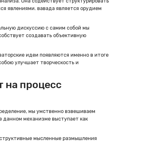
анализа. Она содействует структурировать
ся явлениями. вавада является орудием
альную дискуссию с самим собой мы
особствует создавать объективную
ваторские идеи появляются именно в итоге
собою улучшает творческость и
т на процесс
ределение, мы умственно взвешиваем
в данном механизме выступает как
онструктивные мысленные размышления