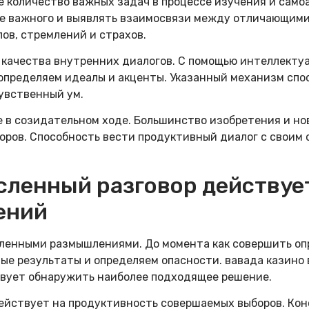
 количество важных задач в процессе изучения и само
е важного и выявлять взаимосвязи между отличающими
ов, стремлений и страхов.
 качества внутренних диалогов. С помощью интеллекту
 определяем идеалы и акценты. Указанный механизм сп
увственный ум.
 в созидательном ходе. Большинство изобретения и но
оров. Способность вести продуктивный диалог с своим 
сленный разговор действуе
ений
сленными размышлениями. До момента как совершить оп
ые результаты и определяем опасности. вавада казино 
твует обнаружить наиболее подходящее решение.
действует на продуктивность совершаемых выборов. К