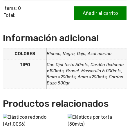
Items
:
0
Añadir al carrito
Total
:
0
Items,
Total
$0.00
Información adicional
COLORES
Blanco, Negro, Rojo, Azul marino
TIPO
Con Ojal torta 50mts, Cordón Redondo
x100mts, Granel, Mascarilla 6.000mts,
5mm x200mts, 6mm x200mts, Cordon
Buzo 500gr
Productos relacionados