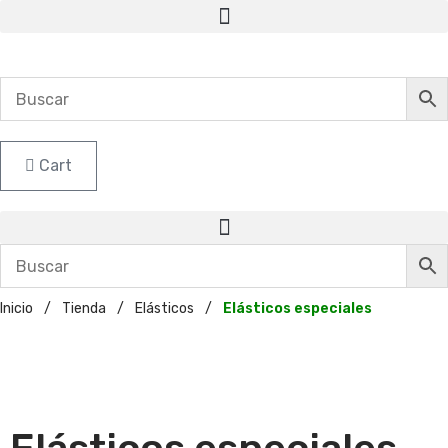
Ir
al
contenido
Cart
Inicio
/
Tienda
/
Elásticos
/
Elásticos especiales