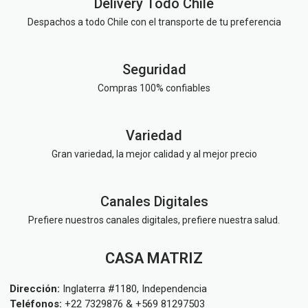
Delivery Todo Chile
pueden
pueden
Despachos a todo Chile con el transporte de tu preferencia
elegir
elegir
en
en
la
la
Seguridad
página
página
Compras 100% confiables
de
de
producto
produc
Variedad
Gran variedad, la mejor calidad y al mejor precio
Canales Digitales
Prefiere nuestros canales digitales, prefiere nuestra salud.
CASA MATRIZ
Dirección:
Inglaterra #1180, Independencia
Teléfonos:
+22 7329876 & +569 81297503