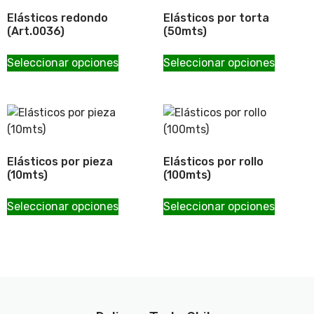
Elásticos redondo
Elásticos por torta
(Art.0036)
(50mts)
Este
Este
Seleccionar opciones
Seleccionar opciones
producto
produc
tiene
tiene
múltiples
múltipl
variantes.
variant
Las
Las
opciones
opcion
Elásticos por pieza
Elásticos por rollo
se
se
(10mts)
(100mts)
pueden
pueden
Este
Este
elegir
elegir
Seleccionar opciones
Seleccionar opciones
producto
produc
en
en
tiene
tiene
la
la
múltiples
múltipl
página
página
variantes.
variant
de
de
Las
Las
producto
produc
opciones
opcion
se
se