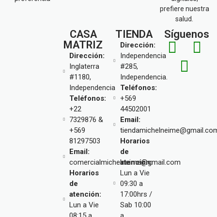
prefiere nuestra
salud.
CASA
TIENDA
Síguenos
MATRIZ
Dirección:
Dirección:
Independencia
Inglaterra
#285,
#1180,
Independencia.
Independencia
Teléfonos:
Teléfonos:
+569
+22
44502001
7329876 &
Email:
+569
tiendamichelneime@gmail.co
81297503
Horarios
Email:
de
comercialmichelneime@gmail.com
atención:
Horarios
Lun a Vie
de
09:30 a
atención:
17:00hrs /
Lun a Vie
Sab 10:00
08:15 a
a