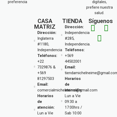
preferencia
digitales,
prefiere nuestra
salud.
CASA
TIENDA
Síguenos
MATRIZ
Dirección:
Dirección:
Independencia
Inglaterra
#285,
#1180,
Independencia.
Independencia
Teléfonos:
Teléfonos:
+569
+22
44502001
7329876 &
Email:
+569
tiendamichelneime@gmail.co
81297503
Horarios
Email:
de
comercialmichelneime@gmail.com
atención:
Horarios
Lun a Vie
de
09:30 a
atención:
17:00hrs /
Lun a Vie
Sab 10:00