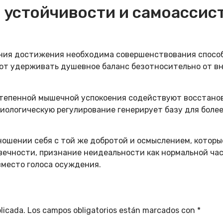
 устойчивости и самоассис
ния достижения необходима совершенствования спосо
ют удерживать душевное баланс безотносительно от в
степенной мышечной успокоения содействуют восстанов
зиологическую регулирование генерирует базу для боле
ошении себя с той же добротой и осмыслением, которы
вечности, признание неидеальности как нормальной час
место голоса осуждения.
licada.
Los campos obligatorios están marcados con
*