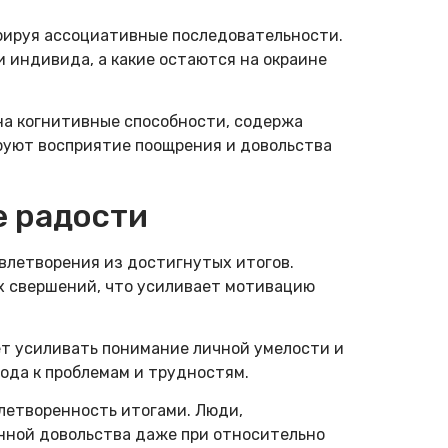
рируя ассоциативные последовательности.
 индивида, а какие остаются на окраине
а когнитивные способности, содержа
руют восприятие поощрения и довольства
е радости
летворения из достигнутых итогов.
х свершений, что усиливает мотивацию
т усиливать понимание личной умелости и
ода к проблемам и трудностям.
летворенность итогами. Люди,
нной довольства даже при относительно