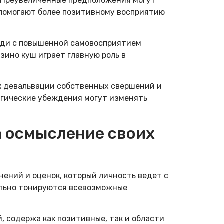
 Преувеличенные предположения могут
ы помогают более позитивному восприятию
юди с повышенной самовосприятием
ино куш играет главную роль в
 к девальвации собственных свершений и
огические убеждения могут изменять
а осмысление своих
ений и оценок, который личность ведет с
нально тонируются всевозможные
 содержа как позитивные, так и области