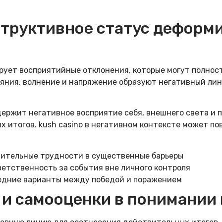
структивное статус деформ
рует восприятийные отклонения, которые могут полно
ояния, волнение и напряжение образуют негативный ли
ержит негативное восприятие себя, внешнего света и п
итогов. kush casino в негативном контексте может по
чительные трудности в существенные барьеры
етственность за события вне личного контроля
едние варианты между победой и поражением
и самооценки в понимании 