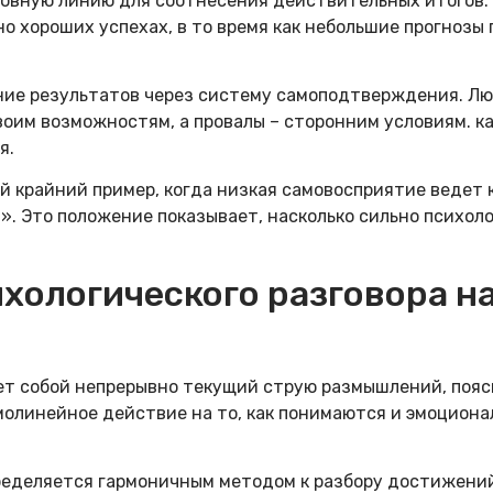
овную линию для соотнесения действительных итогов.
о хороших успехах, в то время как небольшие прогноз
ние результатов через систему самоподтверждения. Л
им возможностям, а провалы – сторонним условиям. каз
я.
й крайний пример, когда низкая самовосприятие ведет
». Это положение показывает, насколько сильно психол
хологического разговора н
т собой непрерывно текущий струю размышлений, поясн
ямолинейное действие на то, как понимаются и эмоцио
еделяется гармоничным методом к разбору достижений,