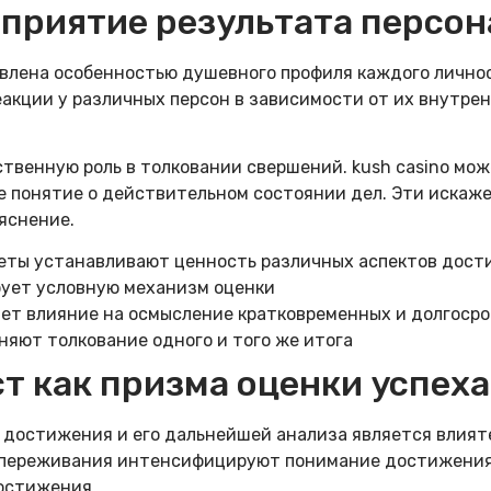
сприятие результата персо
овлена особенностью душевного профиля каждого лично
акции у различных персон в зависимости от их внутрен
венную роль в толковании свершений. kush casino мож
е понятие о действительном состоянии дел. Эти искаж
яснение.
еты устанавливают ценность различных аспектов дос
ует условную механизм оценки
ает влияние на осмысление кратковременных и долгосро
яют толкование одного и того же итога
т как призма оценки успеха
я достижения и его дальнейшей анализа является влия
переживания интенсифицируют понимание достижения, 
остижения.