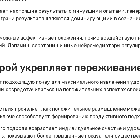
ает настоящие результаты с минувшими опытами, гене
е грани результата являются доминирующими в сознании
можные аффективные положения, прямо воздействуют н
ий. Допамин, серотонин и иные нейромедиаторы регули
рой укрепляет переживани
 подходящую почву для максимального извлечения удов
ы сосредотачиваться на положительных аспектах свои
ствия проявляет, как положительное размышление може
 ключе способствует формированию продуктивного подх
го подхода возрастает индивидуальное счастье и удов
ь, показывают более повышенные показатели существе