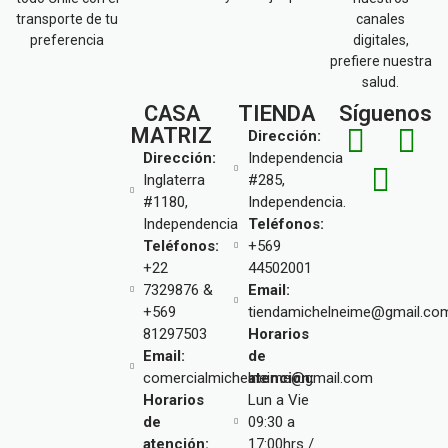
transporte de tu
canales
preferencia
digitales,
prefiere nuestra
salud.
CASA
TIENDA
Síguenos
MATRIZ
Dirección:
Dirección:
Independencia
Inglaterra
#285,
#1180,
Independencia.
Independencia
Teléfonos:
Teléfonos:
+569
+22
44502001
7329876 &
Email:
+569
tiendamichelneime@gmail.co
81297503
Horarios
Email:
de
comercialmichelneime@gmail.com
atención:
Horarios
Lun a Vie
de
09:30 a
atención:
17:00hrs /