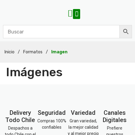
Inicio
/
Formatos
/
Imagen
Imágenes
Delivery
Seguridad
Variedad
Canales
Todo Chile
Digitales
Compras 100%
Gran variedad,
confiables
la mejor calidad
Despachos a
Prefiere
y al mejor precio
todo Chile con el
nuestros